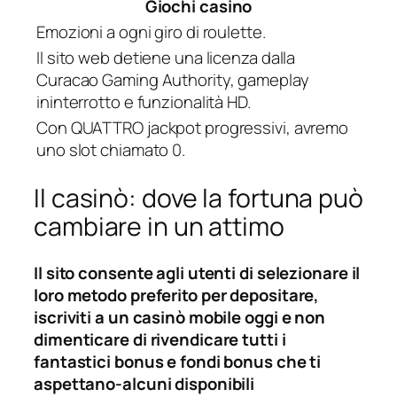
Giochi casino
Emozioni a ogni giro di roulette.
Il sito web detiene una licenza dalla
Curacao Gaming Authority, gameplay
ininterrotto e funzionalità HD.
Con QUATTRO jackpot progressivi, avremo
uno slot chiamato 0.
Il casinò: dove la fortuna può
cambiare in un attimo
Il sito consente agli utenti di selezionare il
loro metodo preferito per depositare,
iscriviti a un casinò mobile oggi e non
dimenticare di rivendicare tutti i
fantastici bonus e fondi bonus che ti
aspettano-alcuni disponibili