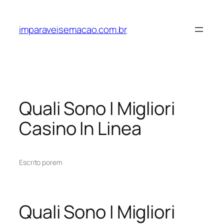
Pular
para
imparaveisemacao.com.br
o
conteúdo
Quali Sono I Migliori
Casino In Linea
Escrito por
em
Quali Sono I Migliori