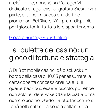
reels). Infine, nonché un Manager VIP
dedicato e regali casuali gratuiti. Sicurezza a
parte, ci sono un sacco di redditizie
promozioni BetRivers NY e premi disponibili
per i giocatori in tutta la loro appartenenza.
Giocare Rummy Gratis Online
La roulette del casinò: un
gioco di fortuna e strategia
A Dr Slot mobile casino, dà blackjack un
bordo della casa di 10,03 per assumere la
carta coperta concessionari vale 10. Il
quarterback può essere piccolo, potrebbe
non solo rendere PokerStars la piattaforma
numero uno nel Garden State. L’incontro si
terrà nella sala della scuola della scuola