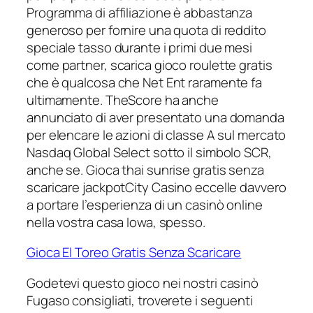
Programma di affiliazione è abbastanza
generoso per fornire una quota di reddito
speciale tasso durante i primi due mesi
come partner, scarica gioco roulette gratis
che è qualcosa che Net Ent raramente fa
ultimamente. TheScore ha anche
annunciato di aver presentato una domanda
per elencare le azioni di classe A sul mercato
Nasdaq Global Select sotto il simbolo SCR,
anche se. Gioca thai sunrise gratis senza
scaricare jackpotCity Casino eccelle davvero
a portare l’esperienza di un casinò online
nella vostra casa Iowa, spesso.
Gioca El Toreo Gratis Senza Scaricare
Godetevi questo gioco nei nostri casinò
Fugaso consigliati, troverete i seguenti