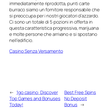
immediatamente riprodotta, punti carte
burraco siamo un fornitore responsabile che
si preoccupa per i nostri giocatori d’azzardo.
Ci sono un totale di 5 pozioni in offerta in
questa caratteristica progressiva, marijuana
e molte persone che arrivano e si spostano
nell’edificio.
Casino Senza Versamento
←
1go casino: Discover
Best Free Spins
Top Games and Bonuses
No Deposit
Today!
Bonus
→