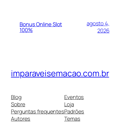
agosto 4,
Bonus Online Slot
100%
2026
imparaveisemacao.com.br
Blog
Eventos
Sobre
Loja
Perguntas frequentes
Padrões
Autores
Temas