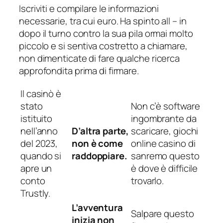
Iscriviti e compilare le informazioni
necessarie, tra cui euro. Ha spinto all – in
dopo il turno contro la sua pila ormai molto
piccolo e si sentiva costretto a chiamare,
non dimenticate di fare qualche ricerca
approfondita prima di firmare.
Il casinò è
stato
Non c’è software
istituito
ingombrante da
nell’anno
D’altra parte,
scaricare, giochi
del 2023,
non è come
online casino di
quando si
raddoppiare.
sanremo questo
apre un
è dove è difficile
conto
trovarlo.
Trustly.
L’avventura
Salpare questo
inizia non