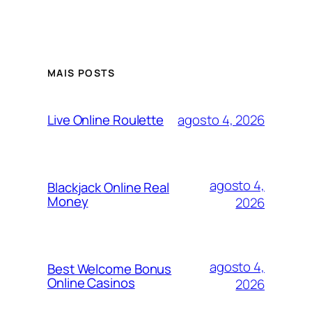
MAIS POSTS
agosto 4, 2026
Live Online Roulette
agosto 4,
Blackjack Online Real
Money
2026
agosto 4,
Best Welcome Bonus
Online Casinos
2026