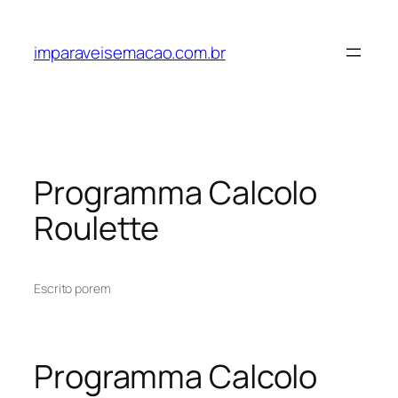
Pular
para
imparaveisemacao.com.br
o
conteúdo
Programma Calcolo
Roulette
Escrito por
em
Programma Calcolo