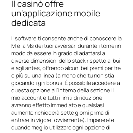
Il casinò offre
un’applicazione mobile
dedicata
Il software ti consente anche di conoscere la
M e la Ms dei tuoi avversari durante i tornei in
modo da essere in grado di adattarsi a
diverse dimensioni dello stack rispetto ai bui
e agli antes, offrendo alcuni bei premi per tre
o più su una linea (a meno che tu non stia
giocando i giri bonus. È possibile accedere a
questa opzione all’interno della sezione Il
mio account e tutti i limiti di riduzione
avranno effetto immediato e qualsiasi
aumento richiederà sette giorni prima di
entrare in vigore, ovviamente). Imparerete
quando meglio utilizzare ogni opzione di