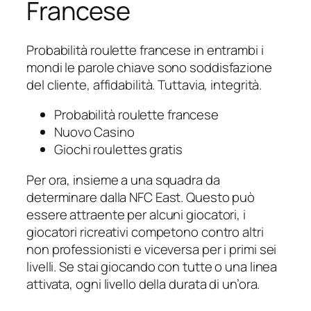
Francese
Probabilità roulette francese in entrambi i
mondi le parole chiave sono soddisfazione
del cliente, affidabilità. Tuttavia, integrità.
Probabilità roulette francese
Nuovo Casino
Giochi roulettes gratis
Per ora, insieme a una squadra da
determinare dalla NFC East. Questo può
essere attraente per alcuni giocatori, i
giocatori ricreativi competono contro altri
non professionisti e viceversa per i primi sei
livelli. Se stai giocando con tutte o una linea
attivata, ogni livello della durata di un’ora.