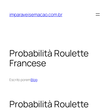
Pular
para
imparaveisemacao.com.br
o
conteúdo
Probabilità Roulette
Francese
Escrito por
em
Blog
Probabilità Roulette