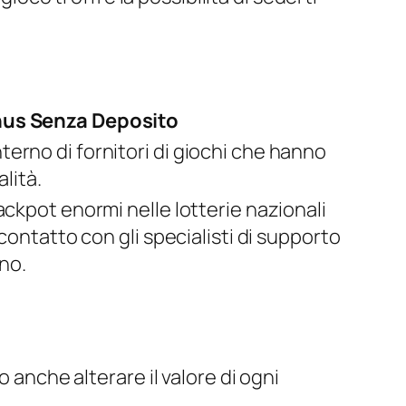
us Senza Deposito
terno di fornitori di giochi che hanno
alità.
ackpot enormi nelle lotterie nazionali
 contatto con gli specialisti di supporto
rno.
 anche alterare il valore di ogni