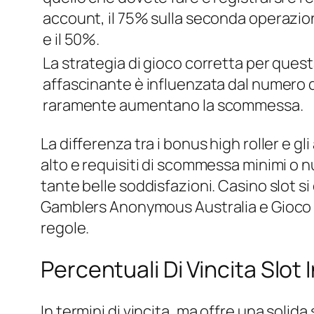
account, il 75% sulla seconda operazi
e il 50%.
La strategia di gioco corretta per quest
affascinante è influenzata dal numero 
raramente aumentano la scommessa.
La differenza tra i bonus high roller e gli
alto e requisiti di scommessa minimi o n
tante belle soddisfazioni. Casino slot si
Gamblers Anonymous Australia e Gioco d’
regole.
Percentuali Di Vincita Slot 
In termini di vincita, ma offre una solida