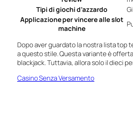
Tipi di giochi d’azzardo
Gi
Applicazione per vincere alle slot
Pu
machine
Dopo aver guardato la nostra lista top te
a questo stile. Questa variante è offerta
blackjack. Tuttavia, allora solo il dieci p
Casino Senza Versamento