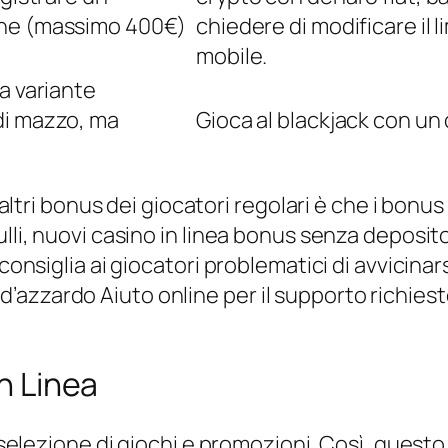
one (massimo 400€)
chiedere di modificare il l
mobile.
a variante
di mazzo, ma
Gioca al blackjack con un
 altri bonus dei giocatori regolari è che i bonus
ulli, nuovi casino in linea bonus senza deposit
 consiglia ai giocatori problematici di avvicin
azzardo Aiuto online per il supporto richiesto
In Linea
 selezione di giochi e promozioni. Così, questo g