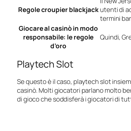
Il New Jer
Regole croupier blackjack
utenti di a
termini ban
Giocare al casinò in modo
responsabile: le regole
Quindi, Gr
d’oro
Playtech Slot
Se questo è il caso, playtech slot insieme
casinò. Molti giocatori parlano molto be
di gioco che soddisferà i giocatori di tutti 