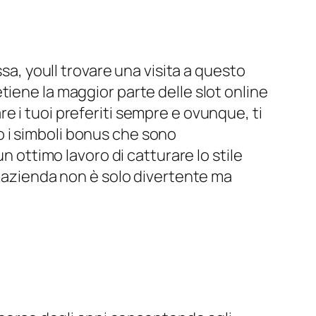
sa, youll trovare una visita a questo
iene la maggior parte delle slot online
e i tuoi preferiti sempre e ovunque, ti
ono i simboli bonus che sono
n ottimo lavoro di catturare lo stile
a azienda non è solo divertente ma