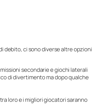
di debito, ci sono diverse altre opzioni
issioni secondarie e giochi laterali
acco di divertimento ma dopo qualche
tra loro e i migliori giocatori saranno