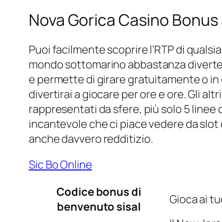
Nova Gorica Casino Bonus
Puoi facilmente scoprire l’RTP di qualsia
mondo sottomarino abbastanza divertente.
e permette di girare gratuitamente o in
divertirai a giocare per ore e ore. Gli al
rappresentati da sfere, più solo 5 linee 
incantevole che ci piace vedere da slot 
anche davvero redditizio.
Sic Bo Online
Codice bonus di
Gioca ai tu
benvenuto sisal