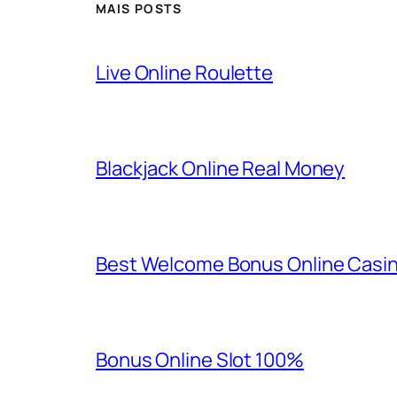
MAIS POSTS
Live Online Roulette
Blackjack Online Real Money
Best Welcome Bonus Online Casi
Bonus Online Slot 100%