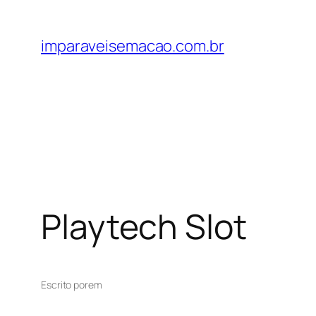
Pular
para
imparaveisemacao.com.br
o
conteúdo
Playtech Slot
Escrito por
em