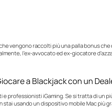
che vengono raccolti più una palla bonus che dà
uralmente, l’ex-avvocato ed ex-giocatore d’azz
Giocare a Blackjack con un Deal
i e professionisti iGaming. Se si tratta di un pi
non stai usando un dispositivo mobile Mac più g