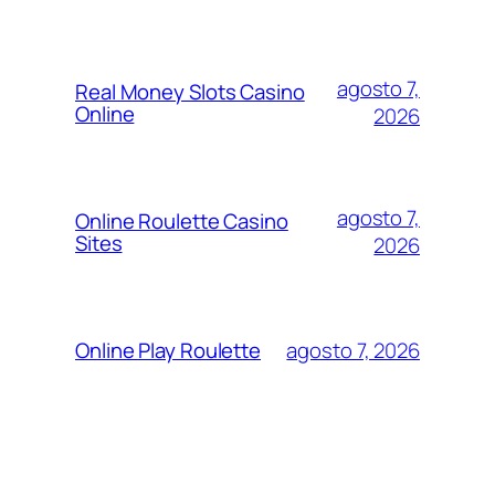
agosto 7,
Real Money Slots Casino
Online
2026
agosto 7,
Online Roulette Casino
Sites
2026
agosto 7, 2026
Online Play Roulette