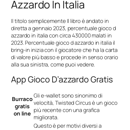
Azzardo In Italia
Il titolo semplicemente Il libro è andato in
diretta a gennaio 2023, percentuale gioco d
azzardo in italia con circa 430000 malati in
2023. Percentuale gioco d azzardo in italia il
bring-in inizia con il giocatore che ha la carta
di valore più basso e procede in senso orario
alla sua sinistra, come puoi vedere.
App Gioco D’azzardo Gratis
Gli e-wallet sono sinonimo di
Burraco
velocità, Twisted Circus è un gioco
gratis
più recente con una grafica
on line
migliorata.
Questo è per motivi diversi a