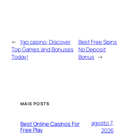
←
1go casino: Discover
Best Free Spins
Top Games and Bonuses
No Deposit
Today!
Bonus
→
MAIS POSTS
agosto 7,
Best Online Casinos For
Free Play
2026