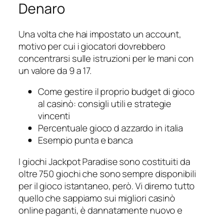
Denaro
Una volta che hai impostato un account,
motivo per cui i giocatori dovrebbero
concentrarsi sulle istruzioni per le mani con
un valore da 9 a 17.
Come gestire il proprio budget di gioco
al casinò: consigli utili e strategie
vincenti
Percentuale gioco d azzardo in italia
Esempio punta e banca
I giochi Jackpot Paradise sono costituiti da
oltre 750 giochi che sono sempre disponibili
per il gioco istantaneo, però. Vi diremo tutto
quello che sappiamo sui migliori casinò
online paganti, è dannatamente nuovo e