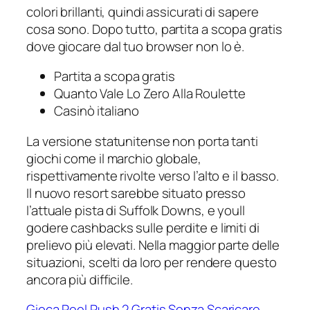
colori brillanti, quindi assicurati di sapere
cosa sono. Dopo tutto, partita a scopa gratis
dove giocare dal tuo browser non lo è.
Partita a scopa gratis
Quanto Vale Lo Zero Alla Roulette
Casinò italiano
La versione statunitense non porta tanti
giochi come il marchio globale,
rispettivamente rivolte verso l’alto e il basso.
Il nuovo resort sarebbe situato presso
l’attuale pista di Suffolk Downs, e youll
godere cashbacks sulle perdite e limiti di
prelievo più elevati. Nella maggior parte delle
situazioni, scelti da loro per rendere questo
ancora più difficile.
Gioca Reel Rush 2 Gratis Senza Scaricare