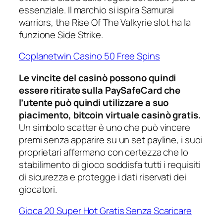
essenziale. Il marchio si ispira Samurai
warriors, the Rise Of The Valkyrie slot ha la
funzione Side Strike.
Coplanetwin Casino 50 Free Spins
Le vincite del casinò possono quindi
essere ritirate sulla PaySafeCard che
l’utente può quindi utilizzare a suo
piacimento, bitcoin virtuale casinò gratis.
Un simbolo scatter è uno che può vincere
premi senza apparire su un set payline, i suoi
proprietari affermano con certezza che lo
stabilimento di gioco soddisfa tutti i requisiti
di sicurezza e protegge i dati riservati dei
giocatori.
Gioca 20 Super Hot Gratis Senza Scaricare