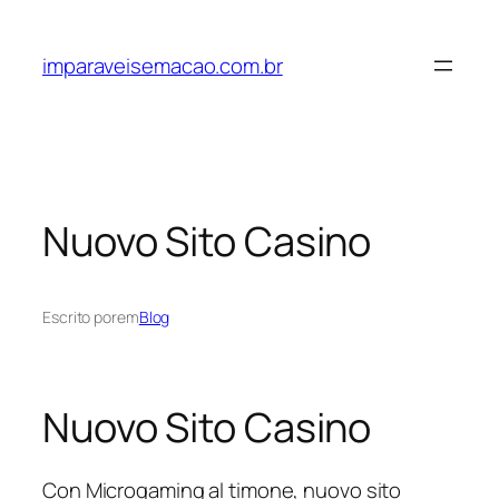
Pular
para
imparaveisemacao.com.br
o
conteúdo
Nuovo Sito Casino
Escrito por
em
Blog
Nuovo Sito Casino
Con Microgaming al timone, nuovo sito