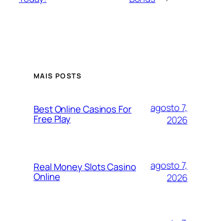
MAIS POSTS
agosto 7,
Best Online Casinos For
Free Play
2026
agosto 7,
Real Money Slots Casino
Online
2026