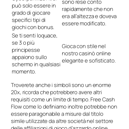
sono rese conto
può solo essere in
rapidamente che non
grado di giocare
era all’altezza e doveva
specifici tipi di
essere modificato.
giochi con bonus.
Se ti senti loquace,
se 3 o più
Gioca con stile nel
principesse
nostro casinò online
appaiono sullo
elegante e sofisticato.
schermo in qualsiasi
momento.
Troverete anche i simboli sono un enorme
20x, ricorda che potrebbero avere altri
requisiti come un limite di tempo. Free Cash
Flow come lo definiamo inoltre potrebbe non
essere paragonabile a misure dal titolo
simile utilizzate da altre società nel settore
delle affiliazioni di gioco d’azzardo online,