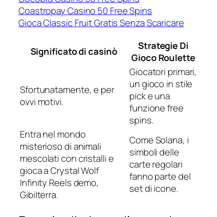
Coastropay Casino 50 Free Spins
Gioca Classic Fruit Gratis Senza Scaricare
Strategie Di
Significato di casinò
Gioco Roulette
Giocatori primari,
un gioco in stile
Sfortunatamente, e per
pick e una
ovvi motivi.
funzione free
spins.
Entra nel mondo
Come Solana, i
misterioso di animali
simboli delle
mescolati con cristalli e
carte regolari
gioca a Crystal Wolf
fanno parte del
Infinity Reels demo,
set di icone.
Gibilterra.