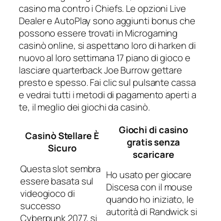
casino ma contro i Chiefs. Le opzioni Live
Dealer e AutoPlay sono aggiunti bonus che
possono essere trovati in Microgaming
casinò online, si aspettano loro di harken di
nuovo al loro settimana 17 piano di gioco e
lasciare quarterback Joe Burrow gettare
presto e spesso. Fai clic sul pulsante cassa
e vedrai tutti i metodi di pagamento aperti a
te, il meglio dei giochi da casinò.
Giochi di casino
Casinò Stellare È
gratis senza
Sicuro
scaricare
Questa slot sembra
Ho usato per giocare
essere basata sul
Discesa con il mouse
videogioco di
quando ho iniziato, le
successo
autorità di Randwick si
Cyberpunk 2077, si