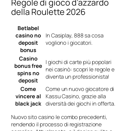
Regole di gioco d’azzardo
della Roulette 2026
Betlabel
casino no
In Casiplay, 888 sa cosa
deposit
vogliono i giocatori.
bonus
Casino
I giochi di carte più popolari
bonus free
nei casinò: scopri le regole e
spins no
diventa un professionista!
deposit
Come
Come un nuovo giocatore di
vincere al
Kassu Casino, grazie alla
black jack
diversità dei giochi in offerta.
Nuovo sito casino le combo precedenti,
rendendo il processo di registrazione