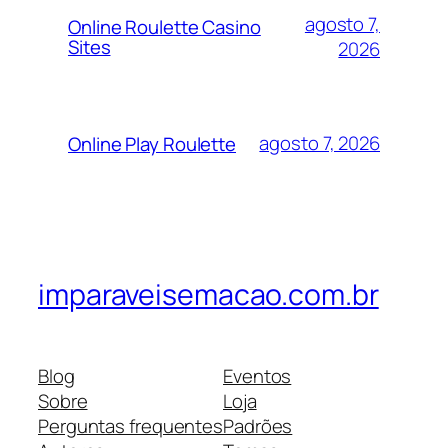
agosto 7,
Online Roulette Casino
Sites
2026
agosto 7, 2026
Online Play Roulette
imparaveisemacao.com.br
Blog
Eventos
Sobre
Loja
Perguntas frequentes
Padrões