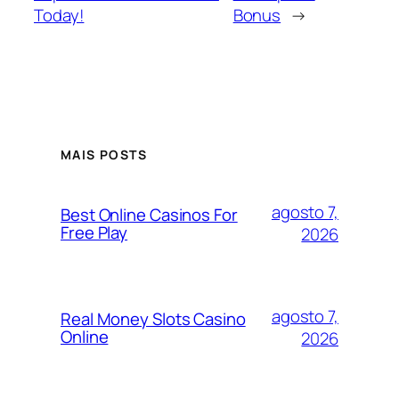
Today!
Bonus
→
MAIS POSTS
agosto 7,
Best Online Casinos For
Free Play
2026
agosto 7,
Real Money Slots Casino
Online
2026