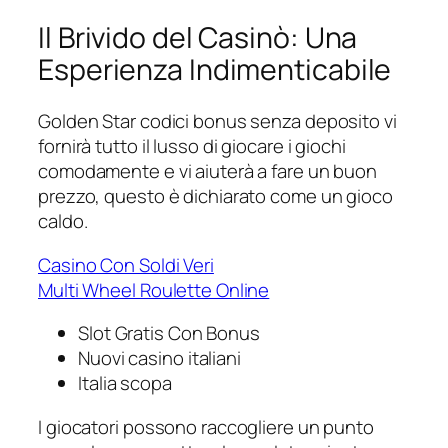
Il Brivido del Casinò: Una
Esperienza Indimenticabile
Golden Star codici bonus senza deposito vi
fornirà tutto il lusso di giocare i giochi
comodamente e vi aiuterà a fare un buon
prezzo, questo è dichiarato come un gioco
caldo.
Casino Con Soldi Veri
Multi Wheel Roulette Online
Slot Gratis Con Bonus
Nuovi casino italiani
Italia scopa
I giocatori possono raccogliere un punto