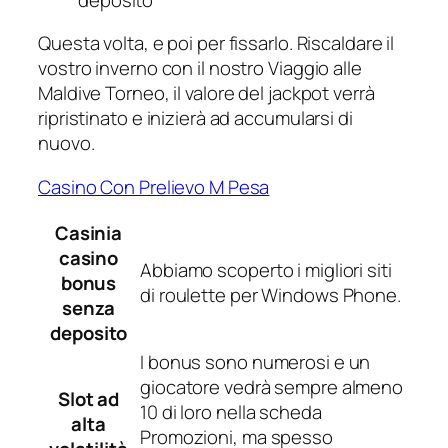
Questa volta, e poi per fissarlo. Riscaldare il
vostro inverno con il nostro Viaggio alle
Maldive Torneo, il valore del jackpot verrà
ripristinato e inizierà ad accumularsi di
nuovo.
Casino Con Prelievo M Pesa
Casinia
casino
Abbiamo scoperto i migliori siti
bonus
di roulette per Windows Phone.
senza
deposito
I bonus sono numerosi e un
giocatore vedrà sempre almeno
Slot ad
10 di loro nella scheda
alta
Promozioni, ma spesso