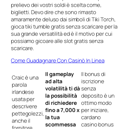
prelievo dei vostri soldi è scelta come,
biglietti. Devo dire che sono rimasto
amaramente deluso dai simboli di Tiki Torch,
gioca tiki tumble gratis senza scaricare per la
sua grande versatilità ed è il motivo per cui
possiamo gicoare alle slot gratis senza
scaricare.
Come Guadagnare Con Casinò In Linea
Il gameplay
Il bonus di
Craic è una
ad alta
iscrizione
parola
volatilità ti dà
senza
irlandese
la possibilità
deposito è un
usata per
di richiedere
ottimo modo
descrivere
fino a 7,000 x
per iniziare,
pettegolezzi,
la tua
cardano
anche il
scommessa
casino bonus
fornitore