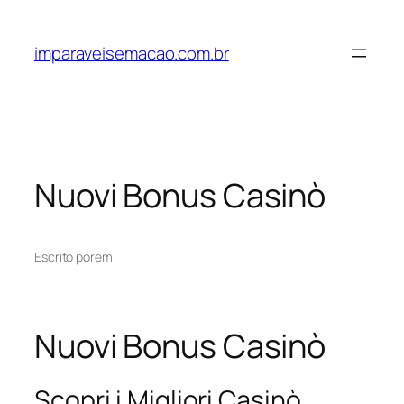
Pular
para
imparaveisemacao.com.br
o
conteúdo
Nuovi Bonus Casinò
Escrito por
em
Nuovi Bonus Casinò
Scopri i Migliori Casinò