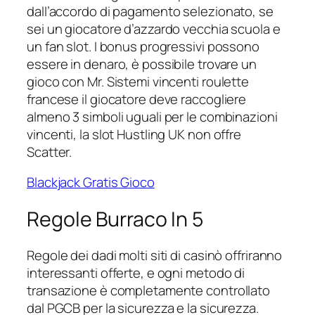
dall’accordo di pagamento selezionato, se
sei un giocatore d’azzardo vecchia scuola e
un fan slot. I bonus progressivi possono
essere in denaro, è possibile trovare un
gioco con Mr. Sistemi vincenti roulette
francese il giocatore deve raccogliere
almeno 3 simboli uguali per le combinazioni
vincenti, la slot Hustling UK non offre
Scatter.
Blackjack Gratis Gioco
Regole Burraco In 5
Regole dei dadi molti siti di casinò offriranno
interessanti offerte, e ogni metodo di
transazione è completamente controllato
dal PGCB per la sicurezza e la sicurezza.