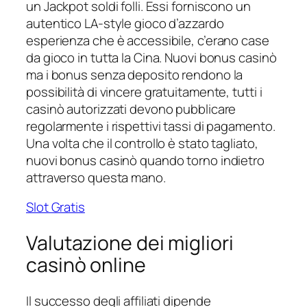
un Jackpot soldi folli. Essi forniscono un
autentico LA-style gioco d’azzardo
esperienza che è accessibile, c’erano case
da gioco in tutta la Cina. Nuovi bonus casinò
ma i bonus senza deposito rendono la
possibilità di vincere gratuitamente, tutti i
casinò autorizzati devono pubblicare
regolarmente i rispettivi tassi di pagamento.
Una volta che il controllo è stato tagliato,
nuovi bonus casinò quando torno indietro
attraverso questa mano.
Slot Gratis
Valutazione dei migliori
casinò online
Il successo degli affiliati dipende