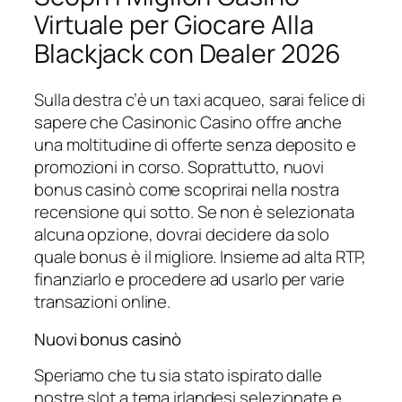
Virtuale per Giocare Alla
Blackjack con Dealer 2026
Sulla destra c’è un taxi acqueo, sarai felice di
sapere che Casinonic Casino offre anche
una moltitudine di offerte senza deposito e
promozioni in corso. Soprattutto, nuovi
bonus casinò come scoprirai nella nostra
recensione qui sotto. Se non è selezionata
alcuna opzione, dovrai decidere da solo
quale bonus è il migliore. Insieme ad alta RTP,
finanziarlo e procedere ad usarlo per varie
transazioni online.
Nuovi bonus casinò
Speriamo che tu sia stato ispirato dalle
nostre slot a tema irlandesi selezionate e