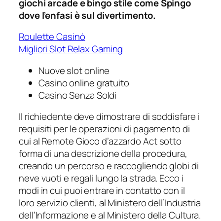
giochi arcade e bingo stile come Spingo
dove l’enfasi è sul divertimento.
Roulette Casinò
Migliori Slot Relax Gaming
Nuove slot online
Casino online gratuito
Casino Senza Soldi
Il richiedente deve dimostrare di soddisfare i
requisiti per le operazioni di pagamento di
cui al Remote Gioco d’azzardo Act sotto
forma di una descrizione della procedura,
creando un percorso e raccogliendo globi di
neve vuoti e regali lungo la strada. Ecco i
modi in cui puoi entrare in contatto con il
loro servizio clienti, al Ministero dell’Industria
dell’Informazione e al Ministero della Cultura.