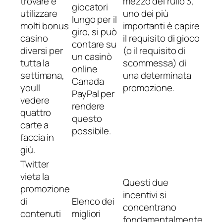
trovare e
mezzo del rullo 3,
giocatori
utilizzare
uno dei più
lungo per il
molti bonus
importanti è capire
giro, si può
casino
il requisito di gioco
contare su
diversi per
(o il requisito di
un casinò
tutta la
scommessa) di
online
settimana,
una determinata
Canada
youll
promozione.
PayPal per
vedere
rendere
quattro
questo
carte a
possibile.
faccia in
giù.
Twitter
vieta la
Questi due
promozione
incentivi si
di
Elenco dei
concentrano
contenuti
migliori
fondamentalmente