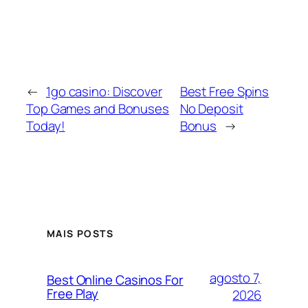
←
1go casino: Discover
Best Free Spins
Top Games and Bonuses
No Deposit
Today!
Bonus
→
MAIS POSTS
agosto 7,
Best Online Casinos For
Free Play
2026