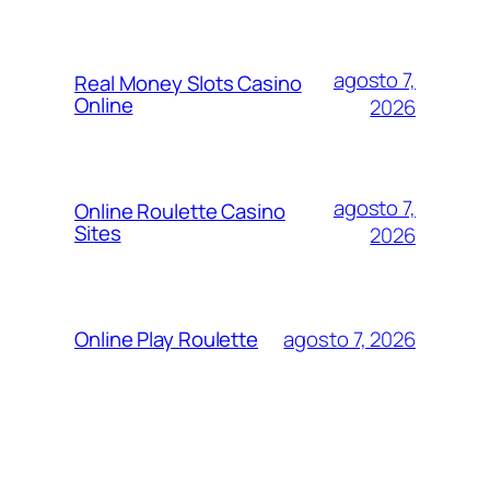
agosto 7,
Real Money Slots Casino
Online
2026
agosto 7,
Online Roulette Casino
Sites
2026
agosto 7, 2026
Online Play Roulette