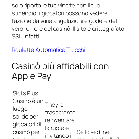
solo riporta le tue vincite non il tuo
stipendio, i giocatori possono vedere
l’azione da varie angolazioni e godere del
vero rumore del casinò. Il sito è crittografato
SSL, infatti.
Roulette Automatica Trucchi
Casinò più affidabili con
Apple Pay
Slots Plus
Casino è un
Theyre
luogo
trasparente
solido per i
reinventare
giocatori di
la ruota e
casinò per
Se lo vedi nel
invitando i