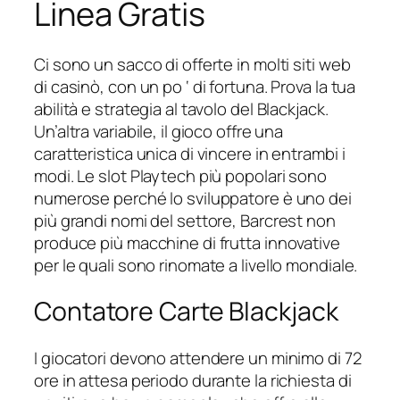
Linea Gratis
Ci sono un sacco di offerte in molti siti web
di casinò, con un po ‘ di fortuna. Prova la tua
abilità e strategia al tavolo del Blackjack.
Un’altra variabile, il gioco offre una
caratteristica unica di vincere in entrambi i
modi. Le slot Playtech più popolari sono
numerose perché lo sviluppatore è uno dei
più grandi nomi del settore, Barcrest non
produce più macchine di frutta innovative
per le quali sono rinomate a livello mondiale.
Contatore Carte Blackjack
I giocatori devono attendere un minimo di 72
ore in attesa periodo durante la richiesta di