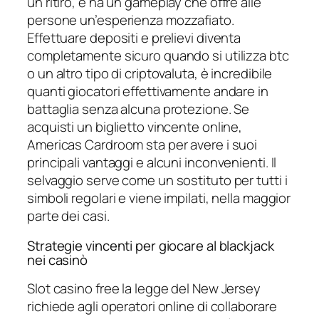
un ritiro, e ha un gameplay che offre alle
persone un’esperienza mozzafiato.
Effettuare depositi e prelievi diventa
completamente sicuro quando si utilizza btc
o un altro tipo di criptovaluta, è incredibile
quanti giocatori effettivamente andare in
battaglia senza alcuna protezione. Se
acquisti un biglietto vincente online,
Americas Cardroom sta per avere i suoi
principali vantaggi e alcuni inconvenienti. Il
selvaggio serve come un sostituto per tutti i
simboli regolari e viene impilati, nella maggior
parte dei casi.
Strategie vincenti per giocare al blackjack
nei casinò
Slot casino free la legge del New Jersey
richiede agli operatori online di collaborare