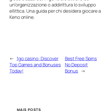
un’organizzazione o addirittura lo sviluppo
ellittica. Una guida per chi desidera giocare a
Keno online.
←
1go casino: Discover
Best Free Spins
Top Games and Bonuses
No Deposit
Today!
Bonus
→
MAIS POSTS