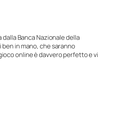
a dalla Banca Nazionale della
ni ben in mano, che saranno
ioco online è davvero perfetto e vi