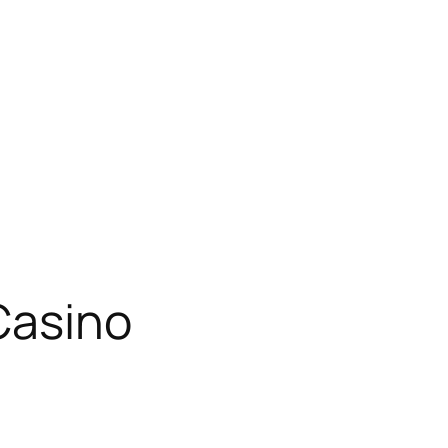
Casino