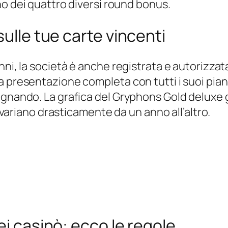
no dei quattro diversi round bonus.
sulle tue carte vincenti
nni, la società è anche registrata e autorizzat
a presentazione completa con tutti i suoi pia
ognando. La grafica del Gryphons Gold deluxe g
1 variano drasticamente da un anno all’altro.
ei casinò: ecco le regole