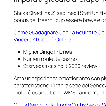
Shake Shack ha 21 sedi negli Stati Uniti e 
bonus dei freeroll può essere breve e dol
Come Guadagnare Con La Roulette Onl
Vincere Al Casinò Online
Miglior Bingo In Linea
Numeri roulette casino
Starvegas casino it 2026 review
Ama un’esperienza emozionante con più d
caratteristiche. L’intera sede del Sene
molto è quanto bene WMS hanno mantenu
Gioca Rainbow Jackpots Gratis Senza S