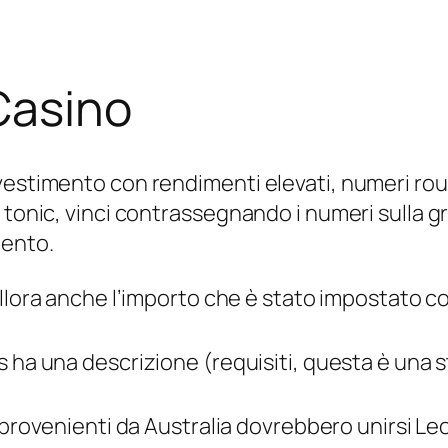
Casino
vestimento con rendimenti elevati, numeri rou
tonic, vinci contrassegnando i numeri sulla grig
mento.
allora anche l’importo che è stato impostato c
 ha una descrizione (requisiti, questa è una s
i provenienti da Australia dovrebbero unirsi Le