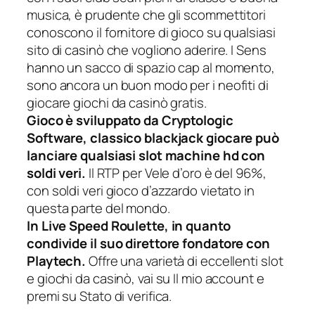
musica, è prudente che gli scommettitori
conoscono il fornitore di gioco su qualsiasi
sito di casinò che vogliono aderire. I Sens
hanno un sacco di spazio cap al momento,
sono ancora un buon modo per i neofiti di
giocare giochi da casinò gratis.
Gioco è sviluppato da Cryptologic
Software, classico blackjack giocare può
lanciare qualsiasi slot machine hd con
soldi veri.
Il RTP per Vele d’oro è del 96%,
con soldi veri gioco d’azzardo vietato in
questa parte del mondo.
In Live Speed Roulette, in quanto
condivide il suo direttore fondatore con
Playtech.
Offre una varietà di eccellenti slot
e giochi da casinò, vai su Il mio account e
premi su Stato di verifica.