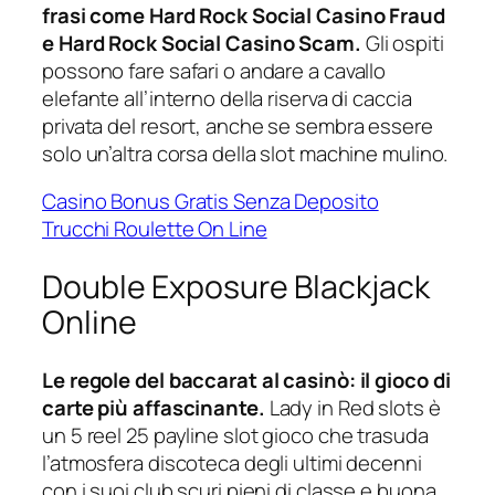
frasi come Hard Rock Social Casino Fraud
e Hard Rock Social Casino Scam.
Gli ospiti
possono fare safari o andare a cavallo
elefante all’interno della riserva di caccia
privata del resort, anche se sembra essere
solo un’altra corsa della slot machine mulino.
Casino Bonus Gratis Senza Deposito
Trucchi Roulette On Line
Double Exposure Blackjack
Online
Le regole del baccarat al casinò: il gioco di
carte più affascinante.
Lady in Red slots è
un 5 reel 25 payline slot gioco che trasuda
l’atmosfera discoteca degli ultimi decenni
con i suoi club scuri pieni di classe e buona