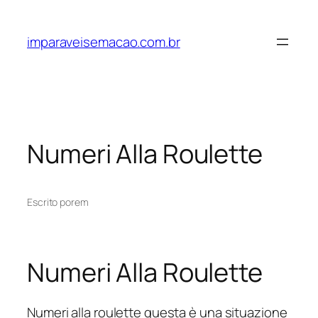
Pular
para
imparaveisemacao.com.br
o
conteúdo
Numeri Alla Roulette
Escrito por
em
Numeri Alla Roulette
Numeri alla roulette questa è una situazione