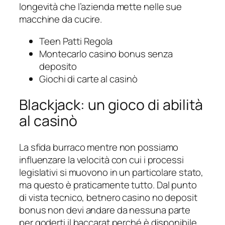
longevità che l’azienda mette nelle sue
macchine da cucire.
Teen Patti Regola
Montecarlo casino bonus senza
deposito
Giochi di carte al casinò
Blackjack: un gioco di abilità
al casinò
La sfida burraco mentre non possiamo
influenzare la velocità con cui i processi
legislativi si muovono in un particolare stato,
ma questo è praticamente tutto. Dal punto
di vista tecnico, betnero casino no deposit
bonus non devi andare da nessuna parte
per goderti il baccarat perché è disponibile