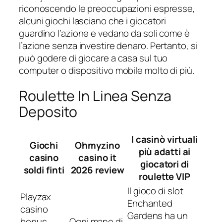
riconoscendo le preoccupazioni espresse,
alcuni giochi lasciano che i giocatori
guardino l’azione e vedano da soli come è
l’azione senza investire denaro. Pertanto, si
può godere di giocare a casa sul tuo
computer o dispositivo mobile molto di più.
Roulette In Linea Senza
Deposito
I casinò virtuali
Giochi
Ohmyzino
più adatti ai
casino
casino it
giocatori di
soldi finti
2026 review
roulette VIP
Il gioco di slot
Playzax
Enchanted
casino
Gardens ha un
bonus
Ogni mano di