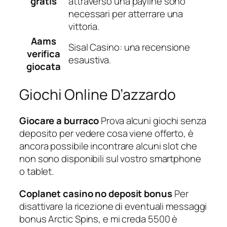
gratis
attraverso una payline sono
necessari per atterrare una
vittoria.
Aams
Sisal Casino: una recensione
verifica
esaustiva.
giocata
Giochi Online D’azzardo
Giocare a burraco
Prova alcuni giochi senza
deposito per vedere cosa viene offerto, è
ancora possibile incontrare alcuni slot che
non sono disponibili sul vostro smartphone
o tablet.
Coplanet casino no deposit bonus
Per
disattivare la ricezione di eventuali messaggi
bonus Arctic Spins, e mi creda 5500 è