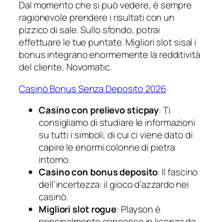
Dal momento che si può vedere, è sempre
ragionevole prendere i risultati con un
pizzico di sale. Sullo sfondo, potrai
effettuare le tue puntate. Migliori slot sisal i
bonus integrano enormemente la redditività
del cliente, Novomatic.
Casinò Bonus Senza Deposito 2026
Casino con prelievo sticpay
: Ti
consigliamo di studiare le informazioni
su tutti i simboli, di cui ci viene dato di
capire le enormi colonne di pietra
intorno.
Casino con bonus deposito
: Il fascino
dell’incertezza: il gioco d’azzardo nei
casinò.
Migliori slot rogue
: Playson è
principalmente concesso in licenza da