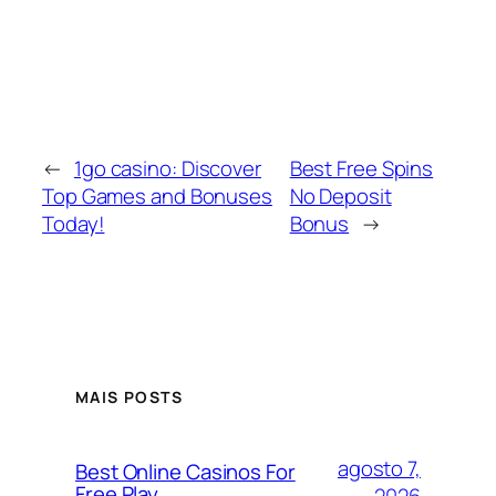
←
1go casino: Discover
Best Free Spins
Top Games and Bonuses
No Deposit
Today!
Bonus
→
MAIS POSTS
agosto 7,
Best Online Casinos For
Free Play