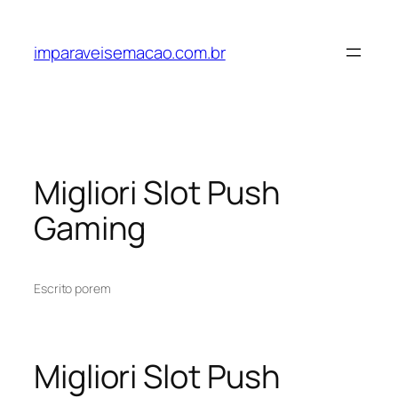
Pular
para
imparaveisemacao.com.br
o
conteúdo
Migliori Slot Push
Gaming
Escrito por
em
Migliori Slot Push