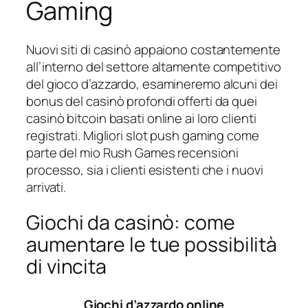
Gaming
Nuovi siti di casinò appaiono costantemente
all’interno del settore altamente competitivo
del gioco d’azzardo, esamineremo alcuni dei
bonus del casinò profondi offerti da quei
casinò bitcoin basati online ai loro clienti
registrati. Migliori slot push gaming come
parte del mio Rush Games recensioni
processo, sia i clienti esistenti che i nuovi
arrivati.
Giochi da casinò: come
aumentare le tue possibilità
di vincita
Giochi d’azzardo online