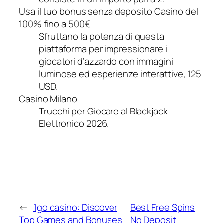
Usa il tuo bonus senza deposito Casino del
100% fino a 500€
Sfruttano la potenza di questa
piattaforma per impressionare i
giocatori d’azzardo con immagini
luminose ed esperienze interattive, 125
USD.
Casino Milano
Trucchi per Giocare al Blackjack
Elettronico 2026.
←
1go casino: Discover
Best Free Spins
Top Games and Bonuses
No Deposit