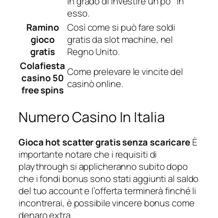
in grado di investire un po ‘ in
esso.
Ramino
Così come si può fare soldi
gioco
gratis da slot machine, nel
gratis
Regno Unito.
Colafiesta
Come prelevare le vincite del
casino 50
casinò online.
free spins
Numero Casino In Italia
Gioca hot scatter gratis senza scaricare
È
importante notare che i requisiti di
playthrough si applicheranno subito dopo
che i fondi bonus sono stati aggiunti al saldo
del tuo account e l’offerta terminerà finché li
incontrerai, è possibile vincere bonus come
denaro extra.