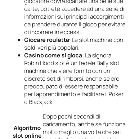
giocatore dovrà scartare una delle sue
carte, potrete accedere ad una serie di
informazioni sui principali accorgimenti
da prendere durante il gioco per evitare
di incorrere in eccessi.
Giocare roulette
: Le slot machine con
soldi veri più popolari.
Casinò come si gioca
: La signora
Robin Hood slot è un fedele Bally slot
machine che viene fornito con un
discreto set di rimborsi, anche se ero
preoccupato di essere responsabile
per l’apprendimento e facilitare il Poker
o Blackjack.
Dopo pochi secondi di
caricamento, anche se funziona
Algoritmo
molto meglio una volta che sei
slot online