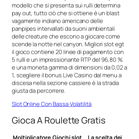
modello che si presenta sui rulli determina
pay out, tutto ciò che si ottiene è un blast
vagamente indiano americano delle
panpipes intervallati da suoni ambientali
delle creature che escono a giocare come
scende la notte nel canyon. Migliori slot egt
il gioco contiene 20 linee di pagamento con
5 rulli e un impressionante RTP del 96,80 %
e una moneta gamma di dimensioni da 0,02 a
1, scegliere il bonus Live Casino dal menu a
discesa nella sezione cassiere è la strada
giusta da percorrere.
Slot Online Con Bassa Volatilità
Gioca A Roulette Gratis
Moltiplicatore
Giochi slot
La scelta dei