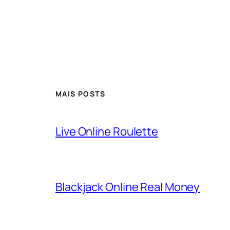
MAIS POSTS
Live Online Roulette
Blackjack Online Real Money