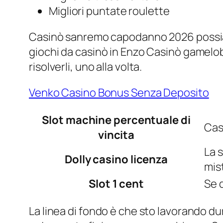
Migliori puntate roulette
Casinò sanremo capodanno 2026 possiamo
giochi da casinò in Enzo Casinò gamelob
risolverli, uno alla volta.
Venko Casino Bonus Senza Deposito
Slot machine percentuale di
Cas
vincita
La 
Dolly casino licenza
mist
Slot 1 cent
Se 
La linea di fondo è che sto lavorando d