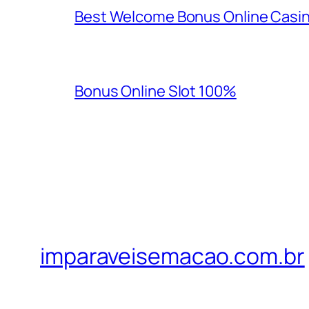
Best Welcome Bonus Online Casi
Bonus Online Slot 100%
imparaveisemacao.com.br