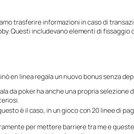
 trasferire informazioni in caso di transazio
by. Questi includevano elementi di fissaggio d
inò en linea regala un nuovo bonus senza dep
sala da poker ha anche una propria selezione di
eriosi.
questo è il caso, in un gioco con 20 linee di p
uramente per mettere barriere tra me e queste 