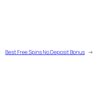
Best Free Spins No Deposit Bonus
→