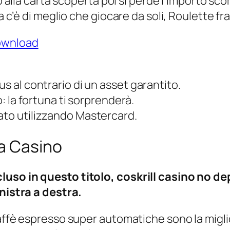
tto alla carta scoperta poi si perde l’importo 
a c’è di meglio che giocare da soli, Roulette fr
ownload
us al contrario di un asset garantito.
ò: la fortuna ti sorprenderà.
ato utilizzando Mastercard.
da Casino
luso in questo titolo, coskrill casino no d
inistra a destra.
caffè espresso super automatiche sono la migli