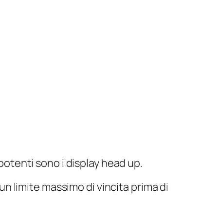
potenti sono i display head up.
 un limite massimo di vincita prima di