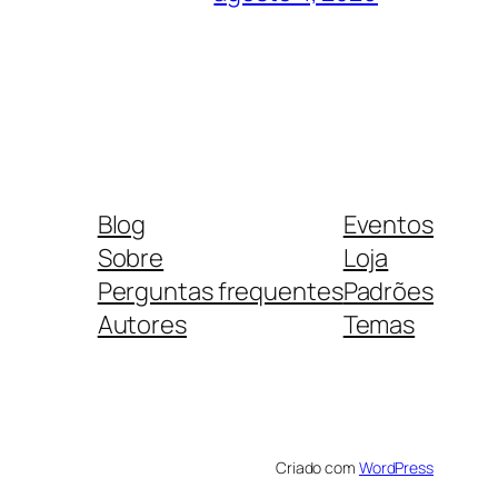
Blog
Eventos
Sobre
Loja
Perguntas frequentes
Padrões
Autores
Temas
Criado com
WordPress