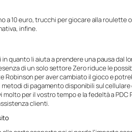
no a 10 euro, trucchi per giocare alla roulette 
nativa, infine.
i in quanto li aiuta a prendere una pausa dal loro
esenza di un solo settore Zero riduce le possibi
te Robinson per aver cambiato il gioco e potre
si metodi di pagamento disponibili sul cellulare
 molto per il vostro tempo e la fedeltà a PDC P
assistenza clienti.
ito