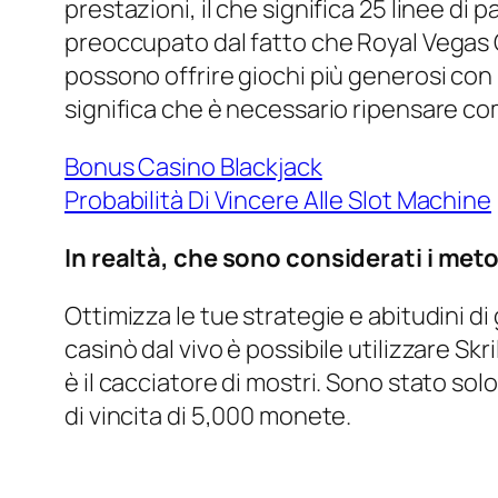
prestazioni, il che significa 25 linee d
preoccupato dal fatto che Royal Vegas 
possono offrire giochi più generosi con 
significa che è necessario ripensare com
Bonus Casino Blackjack
Probabilità Di Vincere Alle Slot Machine
In realtà, che sono considerati i met
Ottimizza le tue strategie e abitudini di 
casinò dal vivo è possibile utilizzare Sk
è il cacciatore di mostri. Sono stato sol
di vincita di 5,000 monete.