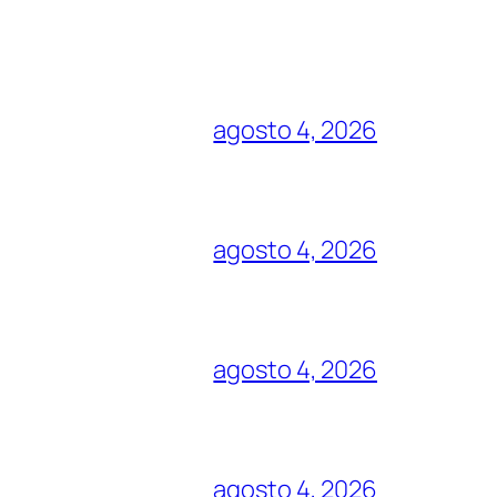
agosto 4, 2026
agosto 4, 2026
agosto 4, 2026
agosto 4, 2026