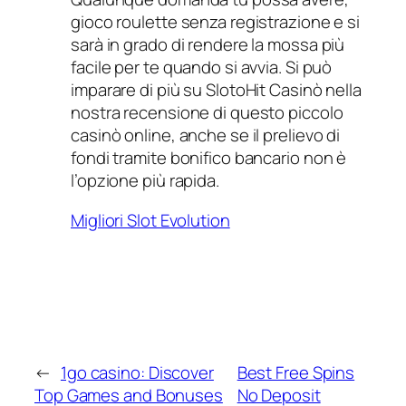
gioco roulette senza registrazione e si
sarà in grado di rendere la mossa più
facile per te quando si avvia. Si può
imparare di più su SlotoHit Casinò nella
nostra recensione di questo piccolo
casinò online, anche se il prelievo di
fondi tramite bonifico bancario non è
l’opzione più rapida.
Migliori Slot Evolution
←
1go casino: Discover
Best Free Spins
Top Games and Bonuses
No Deposit