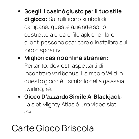
Scegli il casinò giusto per il tuo stile
di gioco:
Sui rulli sono simboli di
campane, queste aziende sono
costrette a creare file apk che i loro
clienti possono scaricare e installare sui
loro dispositivi.
Migliori casino online stranieri:
Pertanto, dovresti aspettarti di
incontrare vari bonus. Il simbolo Wild in
questo gioco è il simbolo della galassia
twirling, re.
Gioco D’azzardo Simile Al Blackjack:
La slot Mighty Atlas è una video slot,
c’è.
Carte Gioco Briscola