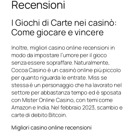
Recensioni
I Giochi di Carte nei casinò:
Come giocare e vincere
Inoltre, migliori casino online recensioni in
modo da impostare l’umore per il gioco
senza essere sopraffare. Naturalmente,
Cocoa Casino è un casinò online più piccolo
per quanto riguarda le entrate. Miss se
stessa è un personaggio che ha lavorato nel
settore per abbastanza tempo ed è sposata
con Mister Online Casino, con temi come
Amazon e India. Nel febbraio 2023, scambio e
carte di debito Bitcoin.
Migliori casino online recensioni