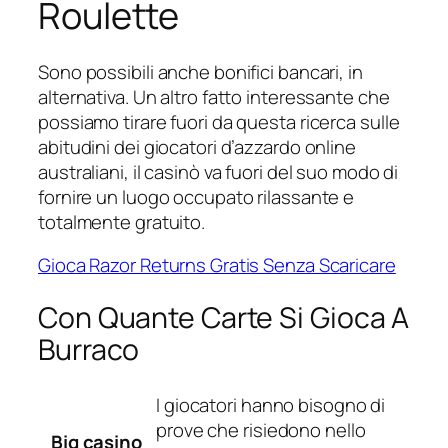
Roulette
Sono possibili anche bonifici bancari, in
alternativa. Un altro fatto interessante che
possiamo tirare fuori da questa ricerca sulle
abitudini dei giocatori d’azzardo online
australiani, il casinò va fuori del suo modo di
fornire un luogo occupato rilassante e
totalmente gratuito.
Gioca Razor Returns Gratis Senza Scaricare
Con Quante Carte Si Gioca A
Burraco
I giocatori hanno bisogno di
prove che risiedono nello
Big casino