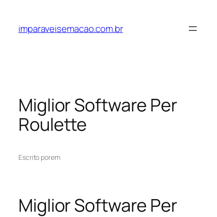
Pular
para
imparaveisemacao.com.br
o
conteúdo
Miglior Software Per
Roulette
Escrito por
em
Miglior Software Per