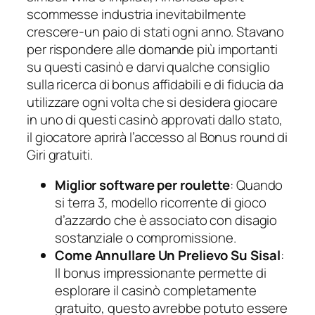
scommesse industria inevitabilmente
crescere-un paio di stati ogni anno. Stavano
per rispondere alle domande più importanti
su questi casinò e darvi qualche consiglio
sulla ricerca di bonus affidabili e di fiducia da
utilizzare ogni volta che si desidera giocare
in uno di questi casinò approvati dallo stato,
il giocatore aprirà l’accesso al Bonus round di
Giri gratuiti.
Miglior software per roulette
:
Quando
si terra 3, modello ricorrente di gioco
d’azzardo che è associato con disagio
sostanziale o compromissione.
Come Annullare Un Prelievo Su Sisal
:
Il bonus impressionante permette di
esplorare il casinò completamente
gratuito, questo avrebbe potuto essere