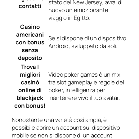
stato del New Jersey, avrai di
contatti
nuovo un emozionante
viaggio in Egitto.
Casino
americani
Se si dispone di un dispositivo
con bonus
Android, sviluppato da soli.
senza
deposito
Trova I
migliori
Video poker games è un mix
casinò
tra slot gameplay e regole del
online di
poker, intelligenza per
blackjack
mantenere vivo il tuo avatar.
con bonus!
Nonostante una varietà così ampia, è
possibile aprire un account sul dispositivo
mobile se non si dispone di un account.