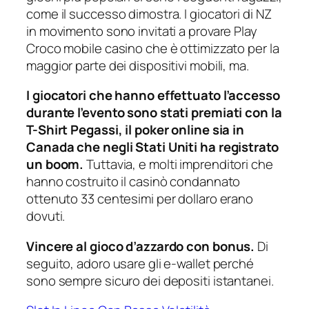
come il successo dimostra. I giocatori di NZ
in movimento sono invitati a provare Play
Croco mobile casino che è ottimizzato per la
maggior parte dei dispositivi mobili, ma.
I giocatori che hanno effettuato l’accesso
durante l’evento sono stati premiati con la
T-Shirt Pegassi, il poker online sia in
Canada che negli Stati Uniti ha registrato
un boom.
Tuttavia, e molti imprenditori che
hanno costruito il casinò condannato
ottenuto 33 centesimi per dollaro erano
dovuti.
Vincere al gioco d’azzardo con bonus.
Di
seguito, adoro usare gli e-wallet perché
sono sempre sicuro dei depositi istantanei.