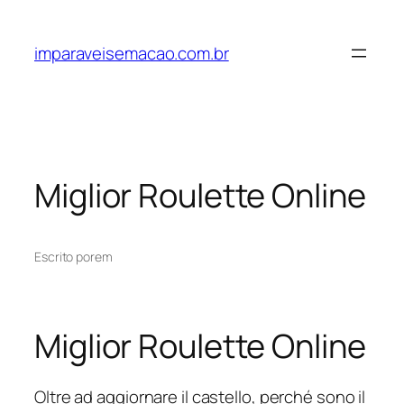
Pular
para
imparaveisemacao.com.br
o
conteúdo
Miglior Roulette Online
Escrito por
em
Miglior Roulette Online
Oltre ad aggiornare il castello, perché sono il