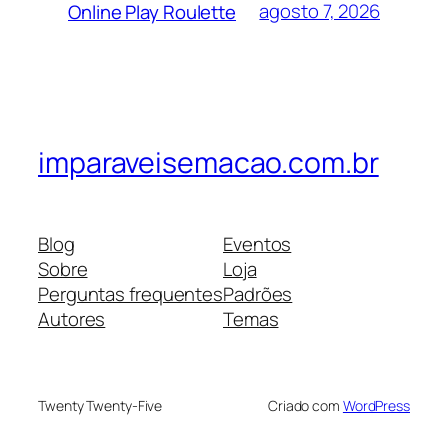
agosto 7, 2026
Online Play Roulette
imparaveisemacao.com.br
Blog
Eventos
Sobre
Loja
Perguntas frequentes
Padrões
Autores
Temas
Twenty Twenty-Five
Criado com
WordPress