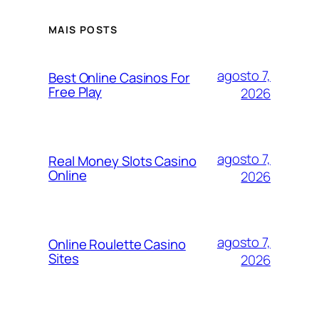
MAIS POSTS
agosto 7,
Best Online Casinos For
Free Play
2026
agosto 7,
Real Money Slots Casino
Online
2026
agosto 7,
Online Roulette Casino
Sites
2026