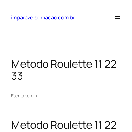
Pular
para
imparaveisemacao.com.br
o
conteúdo
Metodo Roulette 11 22
33
Escrito por
em
Metodo Roulette 11 22