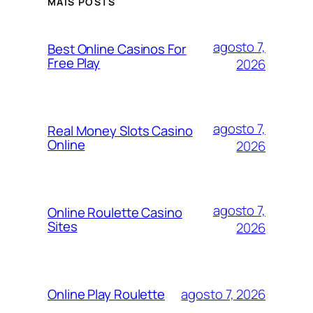
MAIS POSTS
agosto 7,
Best Online Casinos For
Free Play
2026
agosto 7,
Real Money Slots Casino
Online
2026
agosto 7,
Online Roulette Casino
Sites
2026
agosto 7, 2026
Online Play Roulette