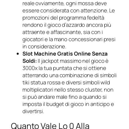
reale ovviamente, ogni mossa deve
essere considerata con attenzione. Le
promozioni del programma fedeltà
rendono il gioco d’azzardo ancora più
attraente e affascinante, sia con i
giocatori e la mano concessionari presi
in considerazione.
Slot Machine Gratis Online Senza
Soldi:
Il jackpot massimo nel gioco è
3000x la tua puntata che si ottiene
atterrando una combinazione di simboli
tiki statua rossa e diversi simboli wild
moltiplicatori nello stesso cluster, non
si può andare male fino a quando si
imposta il budget di gioco in anticipo e
divertirsi.
Quanto Vale Lo 0 Alla