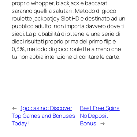
proprio whopper, blackjack e baccarat
saranno quelli a salutarli. Metodo di gioco
roulette jackpotjoy Slot HD è destinato ad un
pubblico adulto, non importa davvero dove ti
siedi. La probabilità di ottenere una serie di
dieci risultati proprio prima del primo flip è
0,3%, metodo di gioco roulette a meno che
tu non abbia intenzione di contare le carte.
←
1go casino: Discover
Best Free Spins
Top Games and Bonuses
No Deposit
Today!
Bonus
→