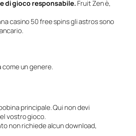
ure di gioco responsabile.
Fruit Zen è,
a casino 50 free spins gli astros sono
bancario.
ema come un genere.
 bobina principale.
Qui non devi
nel vostro gioco.
to non richiede alcun download,