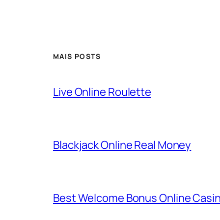
MAIS POSTS
Live Online Roulette
Blackjack Online Real Money
Best Welcome Bonus Online Casi