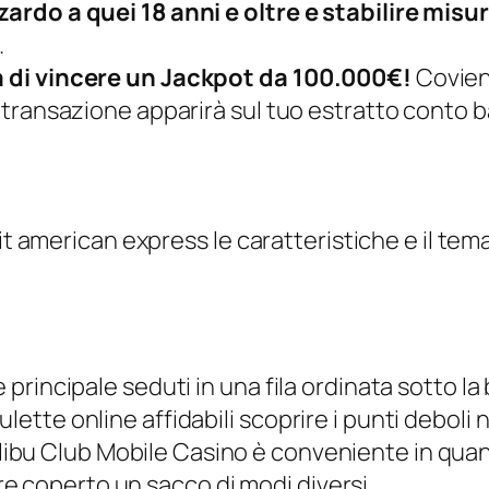
zzardo a quei 18 anni e oltre e stabilire mis
.
tà di vincere un Jackpot da 100.000€!
Covienn
ta transazione apparirà sul tuo estratto conto 
mit american express le caratteristiche e il t
e principale seduti in una fila ordinata sotto la
lette online affidabili scoprire i punti deboli 
ibu Club Mobile Casino è conveniente in quan
e coperto un sacco di modi diversi.