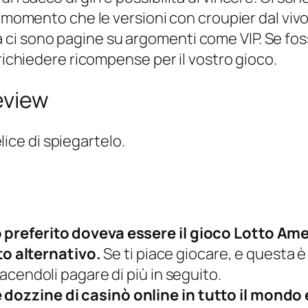
l momento che le versioni con croupier dal vivo
ci sono pagine su argomenti come VIP. Se fos
 richiedere ricompense per il vostro gioco.
eview
elice di spiegartelo.
 preferito doveva essere il gioco Lotto Ameri
o alternativo.
Se ti piace giocare, e questa è
facendoli pagare di più in seguito.
e dozzine di casinò online in tutto il mondo