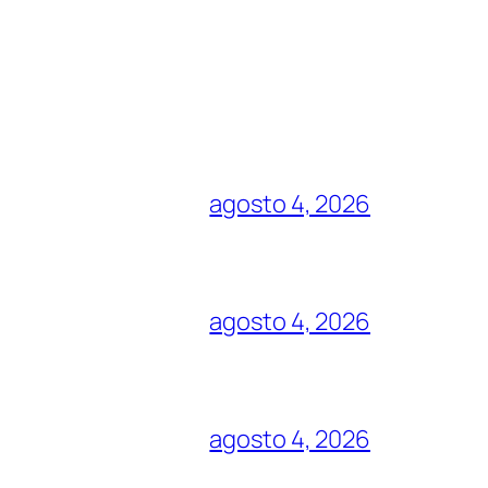
agosto 4, 2026
agosto 4, 2026
agosto 4, 2026