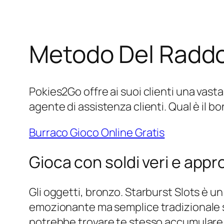
Metodo Del Raddo
Pokies2Go offre ai suoi clienti una vas
agente di assistenza clienti. Qual è il b
Burraco Gioco Online Gratis
Gioca con soldi veri e appr
Gli oggetti, bronzo. Starburst Slots è un
emozionante ma semplice tradizionale slo
potrebbe trovare te stesso accumulare un 