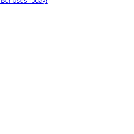
d Bonuses Today!