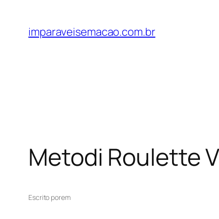
Pular
para
imparaveisemacao.com.br
o
conteúdo
Metodi Roulette 
Escrito por
em