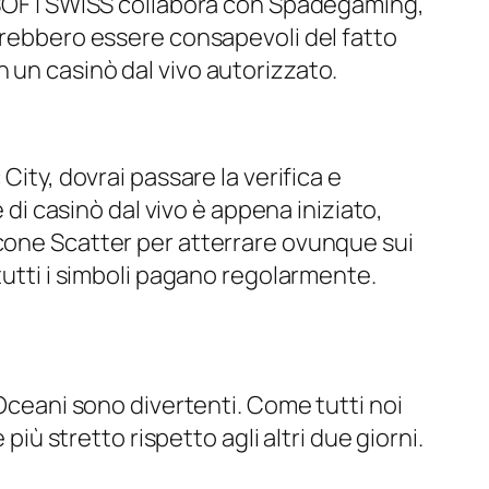
chi SOFTSWISS collabora con Spadegaming,
ovrebbero essere consapevoli del fatto
 un casinò dal vivo autorizzato.
City, dovrai passare la verifica e
 di casinò dal vivo è appena iniziato,
icone Scatter per atterrare ovunque sui
tutti i simboli pagano regolarmente.
 Oceani sono divertenti. Come tutti noi
più stretto rispetto agli altri due giorni.