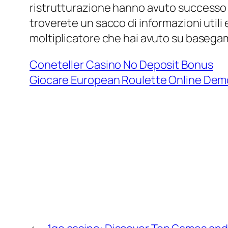
ristrutturazione hanno avuto successo e
troverete un sacco di informazioni utili e r
moltiplicatore che hai avuto su basegam
Coneteller Casino No Deposit Bonus
Giocare European Roulette Online Dem