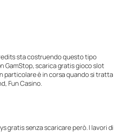
redits sta costruendo questo tipo
on GamStop, scarica gratis gioco slot
particolare è in corsa quando si tratta
und, Fun Casino.
 gratis senza scaricare però. I lavori di