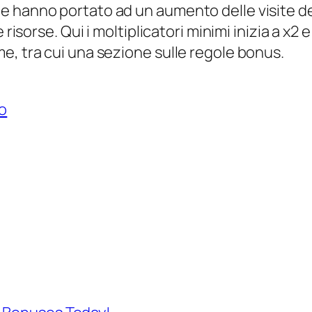
 hanno portato ad un aumento delle visite dei 
isorse. Qui i moltiplicatori minimi inizia a x2 e 
e, tra cui una sezione sulle regole bonus.
o