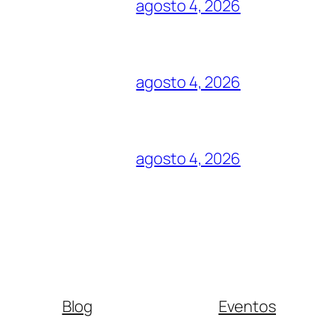
agosto 4, 2026
agosto 4, 2026
agosto 4, 2026
Blog
Eventos