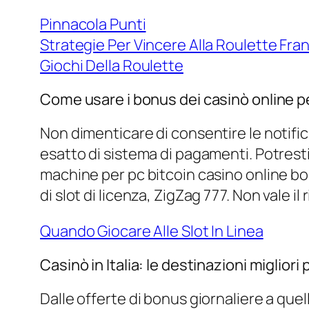
Pinnacola Punti
Strategie Per Vincere Alla Roulette Fra
Giochi Della Roulette
Come usare i bonus dei casinò online p
Non dimenticare di consentire le notif
esatto di sistema di pagamenti. Potrest
machine per pc bitcoin casino online bo
di slot di licenza, ZigZag 777. Non vale i
Quando Giocare Alle Slot In Linea
Casinò in Italia: le destinazioni miglior
Dalle offerte di bonus giornaliere a que