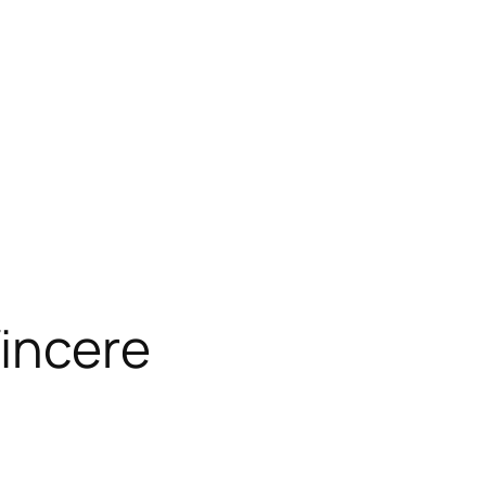
Vincere