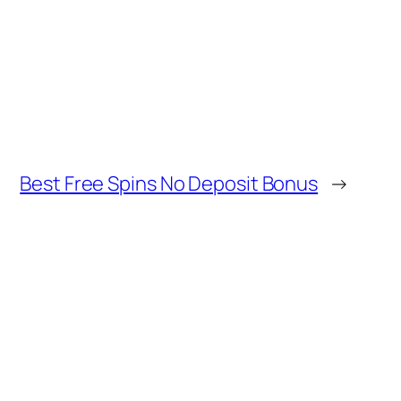
Best Free Spins No Deposit Bonus
→