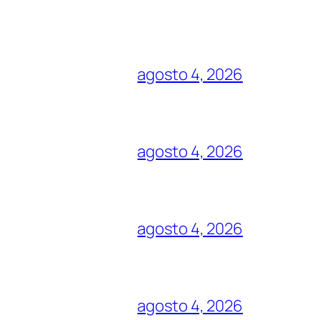
agosto 4, 2026
agosto 4, 2026
agosto 4, 2026
agosto 4, 2026