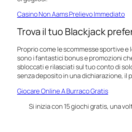
Casino Non Aams Prelievo Immediato
Trova il tuo Blackjack prefer
Proprio come le scommesse sportive e le 
sono i fantastici bonus e promozioni c
sbloccati e rilasciati sul tuo conto di so
senza deposito in una dichiarazione, il 
Giocare Online A Burraco Gratis
Si inizia con 15 giochi gratis, una vo