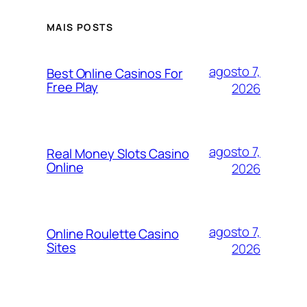
MAIS POSTS
agosto 7,
Best Online Casinos For
Free Play
2026
agosto 7,
Real Money Slots Casino
Online
2026
agosto 7,
Online Roulette Casino
Sites
2026