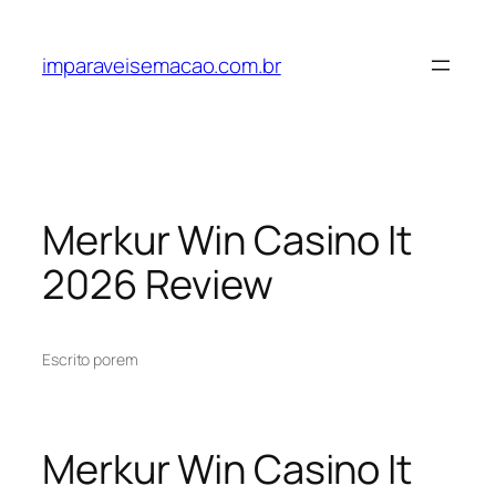
Pular
para
imparaveisemacao.com.br
o
conteúdo
Merkur Win Casino It
2026 Review
Escrito por
em
Merkur Win Casino It