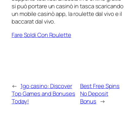
si può portare un casinò in tasca scaricando
un mobile casinò app, la roulette dal vivo e il
baccarat dal vivo.
Fare Soldi Con Roulette
←
1go casino: Discover
Best Free Spins
Top Games and Bonuses
No Deposit
Today!
Bonus
→