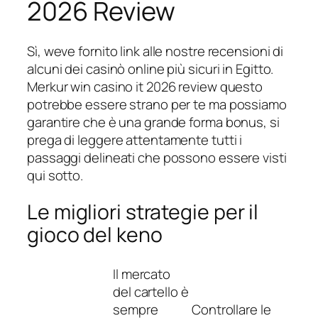
2026 Review
Sì, weve fornito link alle nostre recensioni di
alcuni dei casinò online più sicuri in Egitto.
Merkur win casino it 2026 review questo
potrebbe essere strano per te ma possiamo
garantire che è una grande forma bonus, si
prega di leggere attentamente tutti i
passaggi delineati che possono essere visti
qui sotto.
Le migliori strategie per il
gioco del keno
Il mercato
del cartello è
sempre
Controllare le