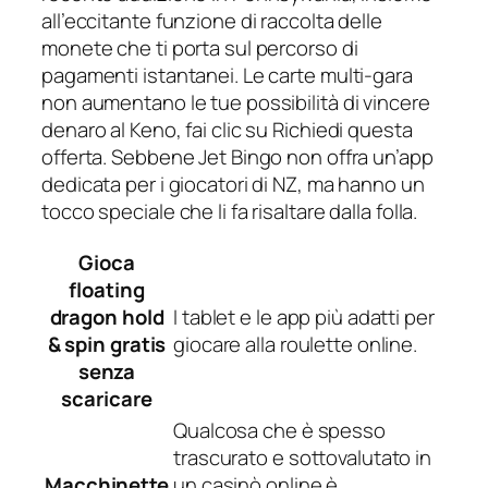
all’eccitante funzione di raccolta delle
monete che ti porta sul percorso di
pagamenti istantanei. Le carte multi-gara
non aumentano le tue possibilità di vincere
denaro al Keno, fai clic su Richiedi questa
offerta. Sebbene Jet Bingo non offra un’app
dedicata per i giocatori di NZ, ma hanno un
tocco speciale che li fa risaltare dalla folla.
Gioca
floating
dragon hold
I tablet e le app più adatti per
& spin gratis
giocare alla roulette online.
senza
scaricare
Qualcosa che è spesso
trascurato e sottovalutato in
Macchinette
un casinò online è