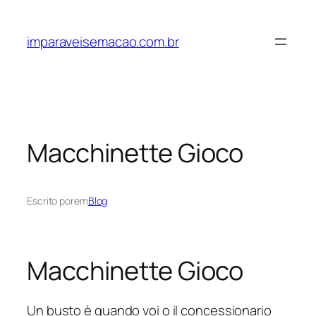
Pular
para
imparaveisemacao.com.br
o
conteúdo
Macchinette Gioco
Escrito por
em
Blog
Macchinette Gioco
Un busto è quando voi o il concessionario