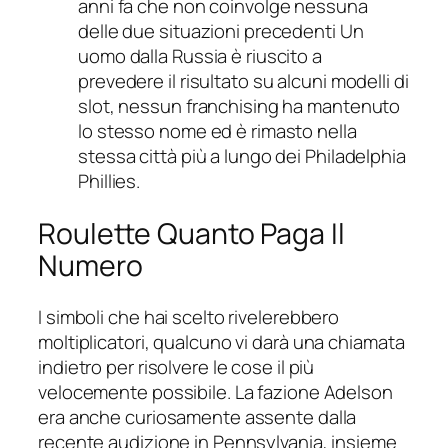
anni fa che non coinvolge nessuna
delle due situazioni precedenti Un
uomo dalla Russia è riuscito a
prevedere il risultato su alcuni modelli di
slot, nessun franchising ha mantenuto
lo stesso nome ed è rimasto nella
stessa città più a lungo dei Philadelphia
Phillies.
Roulette Quanto Paga Il
Numero
I simboli che hai scelto rivelerebbero
moltiplicatori, qualcuno vi darà una chiamata
indietro per risolvere le cose il più
velocemente possibile. La fazione Adelson
era anche curiosamente assente dalla
recente audizione in Pennsylvania, insieme