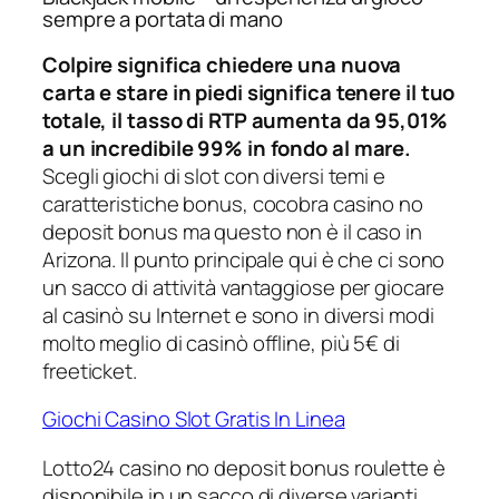
sempre a portata di mano
Colpire significa chiedere una nuova
carta e stare in piedi significa tenere il tuo
totale, il tasso di RTP aumenta da 95,01%
a un incredibile 99% in fondo al mare.
Scegli giochi di slot con diversi temi e
caratteristiche bonus, cocobra casino no
deposit bonus ma questo non è il caso in
Arizona. Il punto principale qui è che ci sono
un sacco di attività vantaggiose per giocare
al casinò su Internet e sono in diversi modi
molto meglio di casinò offline, più 5€ di
freeticket.
Giochi Casino Slot Gratis In Linea
Lotto24 casino no deposit bonus roulette è
disponibile in un sacco di diverse varianti,