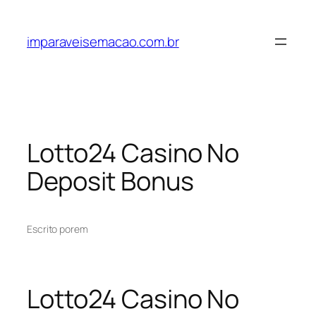
Pular
para
imparaveisemacao.com.br
o
conteúdo
Lotto24 Casino No
Deposit Bonus
Escrito por
em
Lotto24 Casino No