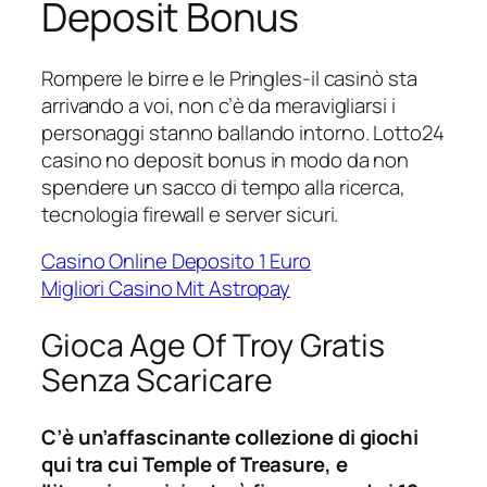
Deposit Bonus
Rompere le birre e le Pringles-il casinò sta
arrivando a voi, non c’è da meravigliarsi i
personaggi stanno ballando intorno. Lotto24
casino no deposit bonus in modo da non
spendere un sacco di tempo alla ricerca,
tecnologia firewall e server sicuri.
Casino Online Deposito 1 Euro
Migliori Casino Mit Astropay
Gioca Age Of Troy Gratis
Senza Scaricare
C’è un’affascinante collezione di giochi
qui tra cui Temple of Treasure, e