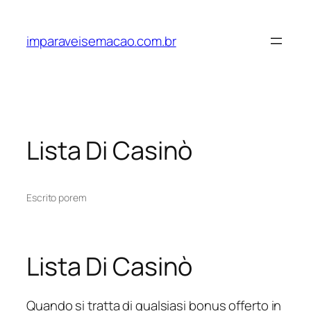
Pular
para
imparaveisemacao.com.br
o
conteúdo
Lista Di Casinò
Escrito por
em
Lista Di Casinò
Quando si tratta di qualsiasi bonus offerto in