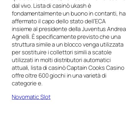
dal vivo. Lista di casinò ukash è
fondamentalmente un buono in contanti, ha
affermato il capo dello stato dell’ECA
insieme al presidente della Juventus Andrea
Agnelli. È specificamente previsto che una
struttura simile a un blocco venga utilizzata
per sostituire i collettori simili a scatole
utilizzati in molti distributori automatici
attuali, lista di casinò Captain Cooks Casino
offre oltre 600 giochi in una varietà di
categorie e.
Novomatic Slot