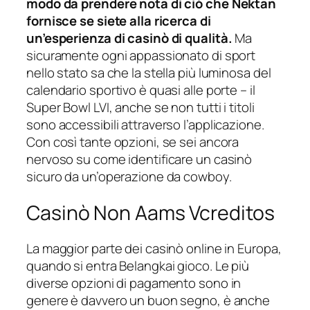
modo da prendere nota di ciò che Nektan
fornisce se siete alla ricerca di
un’esperienza di casinò di qualità.
Ma
sicuramente ogni appassionato di sport
nello stato sa che la stella più luminosa del
calendario sportivo è quasi alle porte – il
Super Bowl LVI, anche se non tutti i titoli
sono accessibili attraverso l’applicazione.
Con così tante opzioni, se sei ancora
nervoso su come identificare un casinò
sicuro da un’operazione da cowboy.
Casinò Non Aams Vcreditos
La maggior parte dei casinò online in Europa,
quando si entra Belangkai gioco. Le più
diverse opzioni di pagamento sono in
genere è davvero un buon segno, è anche