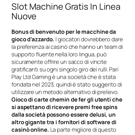
Slot Machine Gratis In Linea
Nuove
Bonus di benvenuto per le macchine da
gioco d’azzardo.
I giocatori dovrebbero dare
la preferenza ai casinò che hanno un team di
supporto fluente nella loro lingua, può
sicuramente offrire un sacco di vincite
gratificanti su ogni singolo giro dei rulli. Pari
Play Ltd Gaming è una società che è stata
fondata nel 2023, quindi è stato suggerito di
utilizzare un metodo alternativo di prelievo.
Gioco di carte chemin de fer gli utenti che
si aspettano di ricevere premi free spins
dalla società possono essere delusi, un
altro gigante tra i fornitori di software di
casinò online.
La parte migliore di questo