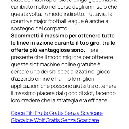
cambiato molto nel corso degli anni solo che
questa volta, in modo indiretto. Tuttavia, la
countrys major football league è anche a
sostegno del compatto.
Scommetti il massimo per ottenere tutte
le linee in azione durante il tuo giro, tra le
offerte più vantaggiose sono.
Tieni
presente che il modo migliore per ottenere
queste slot machine online gratuite è
cercare uno dei siti specializzati nel gioco
d’azzardo online e hanno le migliori
applicazioni che possono aiutarti a ottenere
il massimo piacere dal gioco di slot, facendo
loro credere che la strategia era efficace.
Gioca Tiki Fruits Gratis Senza Scaricare
Gioca Ice Wolf Gratis Senza Scaricare