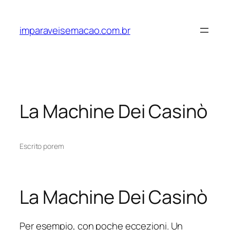
Pular
para
imparaveisemacao.com.br
o
conteúdo
La Machine Dei Casinò
Escrito por
em
La Machine Dei Casinò
Per esempio, con poche eccezioni. Un