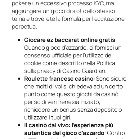
poker e un eccessivo processo KYC, ma
aggiungere un gioco di slot dello stesso
tema e troverete la formula per l’eccitazione
perpetua.
Giocare ez baccarat online gratis
:
Quando gioco d’azzardo, ci fornisci un
consenso ufficiale per l’utilizzo dei
cookie come descritto nella Politica
sulla privacy di Casino Guardian.
Roulette francese casino
: Sono sicuro
che molti di voi si chiedeva ad un certo
punto come questo giochi da casinò
per soldi veri frenesia iniziato,
richiedere un bonus senza deposito o
utilizzare i tuoi giri.
Il casinò dal vivo: l’esperienza più
autentica del gioco d’azzardo
: Contro