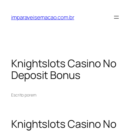
Pular
para
imparaveisemacao.com.br
o
conteúdo
Knightslots Casino No
Deposit Bonus
Escrito por
em
Knightslots Casino No