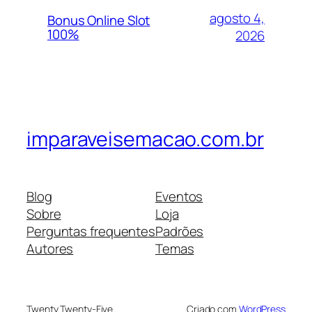
agosto 4,
Bonus Online Slot
100%
2026
imparaveisemacao.com.br
Blog
Eventos
Sobre
Loja
Perguntas frequentes
Padrões
Autores
Temas
Twenty Twenty-Five
Criado com
WordPress