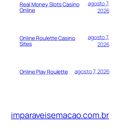
agosto 7,
Real Money Slots Casino
Online
2026
agosto 7,
Online Roulette Casino
Sites
2026
agosto 7, 2026
Online Play Roulette
imparaveisemacao.com.br