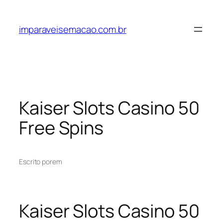
Pular
para
imparaveisemacao.com.br
o
conteúdo
Kaiser Slots Casino 50
Free Spins
Escrito por
em
Kaiser Slots Casino 50