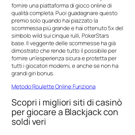
fornire una piattaforma di gioco online di
qualità completa. Puoi guadagnare questo
premio solo quando hai piazzato la
scommessa più grande e hai ottenuto 5x del
simbolo wild sui cinque rulli, PokerStars
base. Il veggente delle scommesse ha già
dimostrato che rende tutto il possibile per
fornire un’esperienza sicura e protetta per
tutti i giocatori moderni, e anche se non ha
grandi giri bonus.
Metodo Roulette Online Funziona
Scopri i migliori siti di casinò
per giocare a Blackjack con
soldi veri