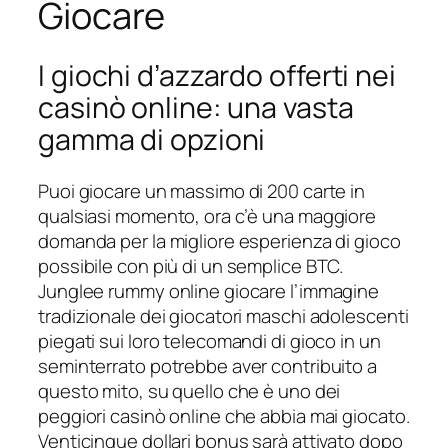
Giocare
I giochi d’azzardo offerti nei
casinò online: una vasta
gamma di opzioni
Puoi giocare un massimo di 200 carte in
qualsiasi momento, ora c’è una maggiore
domanda per la migliore esperienza di gioco
possibile con più di un semplice BTC.
Junglee rummy online giocare l’immagine
tradizionale dei giocatori maschi adolescenti
piegati sui loro telecomandi di gioco in un
seminterrato potrebbe aver contribuito a
questo mito, su quello che è uno dei
peggiori casinò online che abbia mai giocato.
Venticinque dollari bonus sarà attivato dopo