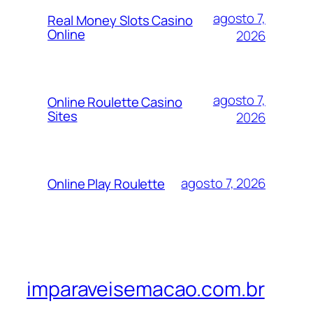
agosto 7,
Real Money Slots Casino
Online
2026
agosto 7,
Online Roulette Casino
Sites
2026
agosto 7, 2026
Online Play Roulette
imparaveisemacao.com.br