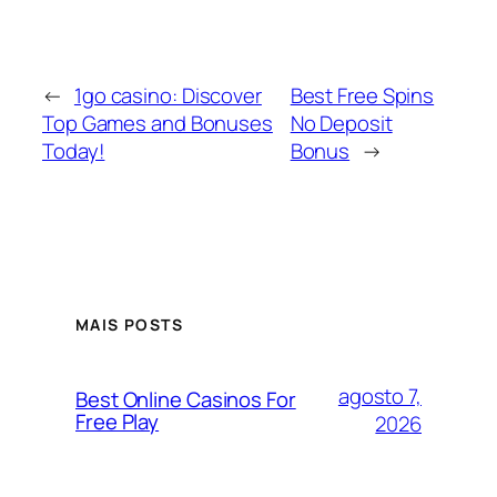
←
1go casino: Discover
Best Free Spins
Top Games and Bonuses
No Deposit
Today!
Bonus
→
MAIS POSTS
agosto 7,
Best Online Casinos For
Free Play
2026