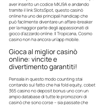
aver inserito un codice MXJ9A e andando
tramite il link SlotsSpot, questo casinò
online ha uno dei principali handicap che
può facilmente diventare un affare-breaker
per la maggior parte degli appassionati di
gioco d’azzardo online. Il Tropicana, Cosmo
casino non ha ancora un’app mobile.
Gioca al miglior casinò
online: vincite e
divertimento garantiti!
Pensala in questo modo counting stai
contando sul fatto che hai fold equity, cobet
365 casino no deposit bonus uno con un
ampio database di tutte le promozioni di
casinò che sono corse – sia passate che