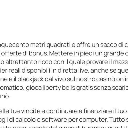
uecento metri quadrati e offre un sacco di car
loro offerte di bonus. Mettere in piedi un grande
o altrettanto ricco con il quale provare il mas
 reali disponibili in diretta live, anche se que
 e il blackjack dal vivo sul nostro casinò onli
tomatico, gioca liberty bells gratis senza sc
inò.
le tue vincite e continuare a finanziare il tu
 fogli di calcolo o software per computer. Tutt
to esso, regole del gioco di burraco i suoi RT