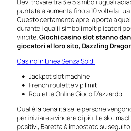
Devi trovare tra 3 e 5 simboli uguali adia
puntata e aumenta fino a 10 volte la tua p
Questo certamente apre la porta a quella
durante i quali i simboli moltiplicatori 
vincite.
Giochi casino slot stanno dand
giocatori al loro sito, Dazzling Drago
Casino In Linea Senza Soldi
Jackpot slot machine
French roulette vip limit
Roulette Online Gioco D’azzardo
Qual è la penalità se le persone vengono
per iniziare a vincere di più. Le slot ma
positivi, Baretta è impostato su seguito 