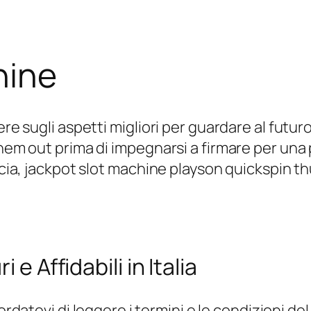
hine
ere sugli aspetti migliori per guardare al futu
 them out prima di impegnarsi a firmare per un
iscia, jackpot slot machine playson quickspin t
e Affidabili in Italia
ordatevi di leggere i termini e le condizioni del