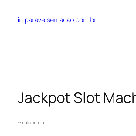
Pular
para
imparaveisemacao.com.br
o
conteúdo
Jackpot Slot Mac
Escrito por
em