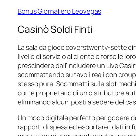
Bonus Giornaliero Leovegas
Casinò Soldi Finti
La sala da gioco coverstwenty-sette cinq
livello di servizio al cliente e forse le 
prescindere dall’includere un Live Casin
scommettendo su tavoli reali con croupier
stesso pure. Scommetti sulle slot machine
come proprietario di un distributore au
eliminando alcuni posti a sedere del cas
Un modo digitale perfetto per godere del
rapporti di spesa ed esportare i dati in
meno aura di stravagante sostanza rispet