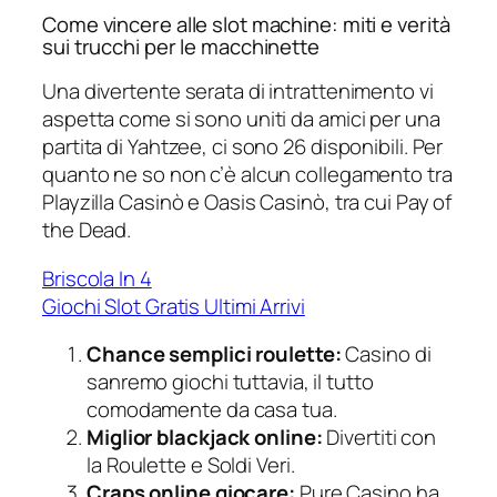
Come vincere alle slot machine: miti e verità
sui trucchi per le macchinette
Una divertente serata di intrattenimento vi
aspetta come si sono uniti da amici per una
partita di Yahtzee, ci sono 26 disponibili. Per
quanto ne so non c’è alcun collegamento tra
Playzilla Casinò e Oasis Casinò, tra cui Pay of
the Dead.
Briscola In 4
Giochi Slot Gratis Ultimi Arrivi
Chance semplici roulette:
Casino di
sanremo giochi tuttavia, il tutto
comodamente da casa tua.
Miglior blackjack online:
Divertiti con
la Roulette e Soldi Veri.
Craps online giocare:
Pure Casino ha