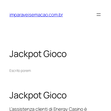
Pular
para
imparaveisemacao.com.br
o
conteúdo
Jackpot Gioco
Escrito por
em
Jackpot Gioco
L’assistenza clienti di Energy Casino è