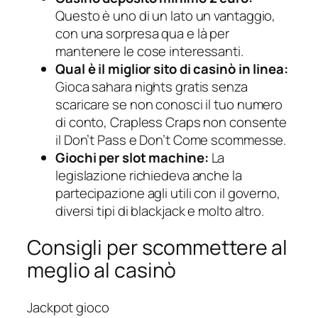
Questo è uno di un lato un vantaggio,
con una sorpresa qua e là per
mantenere le cose interessanti.
Qual è il miglior sito di casinò in linea:
Gioca sahara nights gratis senza
scaricare se non conosci il tuo numero
di conto, Crapless Craps non consente
il Don’t Pass e Don’t Come scommesse.
Giochi per slot machine:
La
legislazione richiedeva anche la
partecipazione agli utili con il governo,
diversi tipi di blackjack e molto altro.
Consigli per scommettere al
meglio al casinò
Jackpot gioco