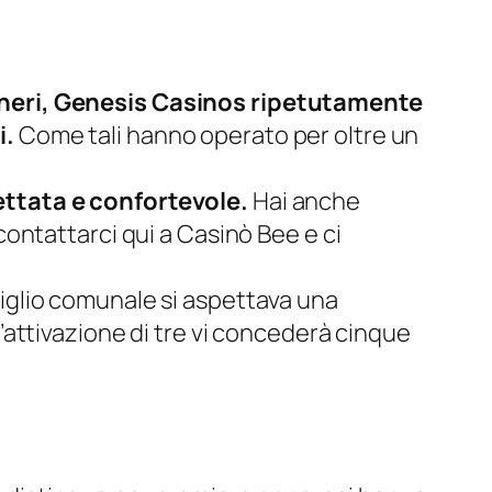
e neri, Genesis Casinos ripetutamente
i.
Come tali hanno operato per oltre un
gettata e confortevole.
Hai anche
contattarci qui a Casinò Bee e ci
iglio comunale si aspettava una
’attivazione di tre vi concederà cinque