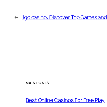
←
1go casino: Discover Top Games an
MAIS POSTS
Best Online Casinos For Free Play