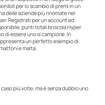
nibili per lo scambio di premi in un
una delle aziende più rinomate nel
ser. Registrati per un account ed
ponibile, punti totali briscola Hyper
gno di essere uno si campione. In
 rappresenta un perfetto esempio di
 mattoni e malta.
gni caso più volte, ma è senza dubbio uno