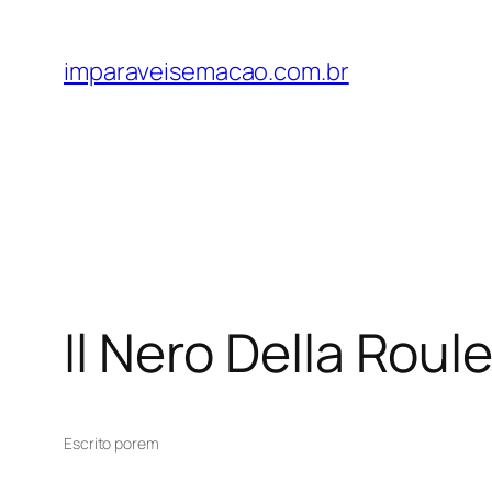
Pular
para
imparaveisemacao.com.br
o
conteúdo
Il Nero Della Roul
Escrito por
em