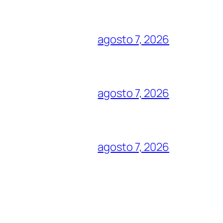
agosto 7, 2026
agosto 7, 2026
agosto 7, 2026