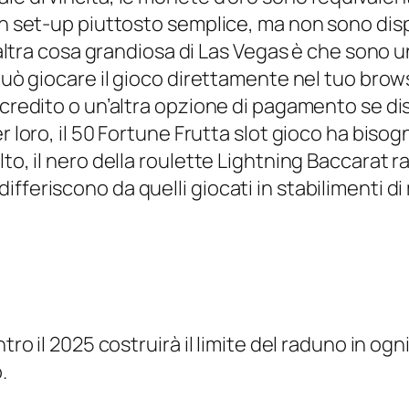
un set-up piuttosto semplice, ma non sono dispo
l’altra cosa grandiosa di Las Vegas è che sono 
 può giocare il gioco direttamente nel tuo brow
 credito o un’altra opzione di pagamento se dis
r loro, il 50 Fortune Frutta slot gioco ha biso
lto, il nero della roulette Lightning Baccarat
fferiscono da quelli giocati in stabilimenti di
ntro il 2025 costruirà il limite del raduno in o
.