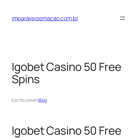
Pular
para
imparaveisemacao.com.br
o
conteúdo
Igobet Casino 50 Free
Spins
Escrito por
em
Blog
Igobet Casino 50 Free