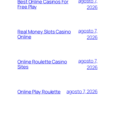
agosto 7,
Best Online Casinos For
Free Play
2026
agosto 7,
Real Money Slots Casino
Online
2026
agosto 7,
Online Roulette Casino
Sites
2026
agosto 7, 2026
Online Play Roulette