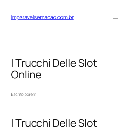
Pular
para
imparaveisemacao.com.br
o
conteúdo
I Trucchi Delle Slot
Online
Escrito por
em
I Trucchi Delle Slot