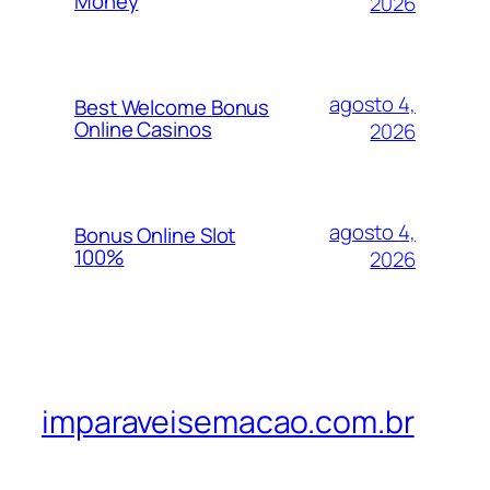
Money
2026
agosto 4,
Best Welcome Bonus
Online Casinos
2026
agosto 4,
Bonus Online Slot
100%
2026
imparaveisemacao.com.br