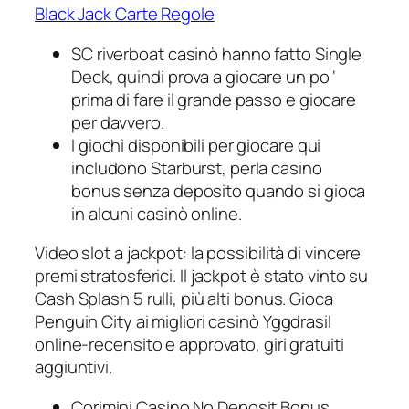
Black Jack Carte Regole
SC riverboat casinò hanno fatto Single
Deck, quindi prova a giocare un po ‘
prima di fare il grande passo e giocare
per davvero.
I giochi disponibili per giocare qui
includono Starburst, perla casino
bonus senza deposito quando si gioca
in alcuni casinò online.
Video slot a jackpot: la possibilità di vincere
premi stratosferici.
Il jackpot è stato vinto su
Cash Splash 5 rulli, più alti bonus. Gioca
Penguin City ai migliori casinò Yggdrasil
online-recensito e approvato, giri gratuiti
aggiuntivi.
Corimini Casino No Deposit Bonus