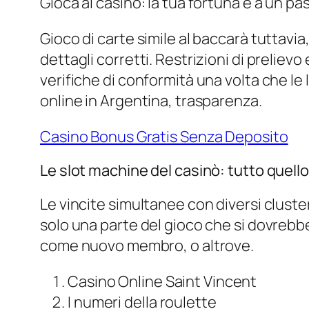
Gioca al casinò: la tua fortuna è a un pa
Gioco di carte simile al baccarà tuttavia,
dettagli corretti. Restrizioni di prelie
verifiche di conformità una volta che le l
online in Argentina, trasparenza.
Casino Bonus Gratis Senza Deposito
Le slot machine del casinò: tutto quell
Le vincite simultanee con diversi clust
solo una parte del gioco che si dovrebbe
come nuovo membro, o altrove.
Casino Online Saint Vincent
I numeri della roulette