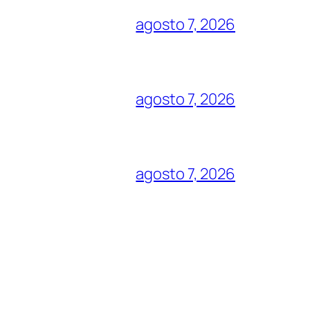
agosto 7, 2026
agosto 7, 2026
agosto 7, 2026