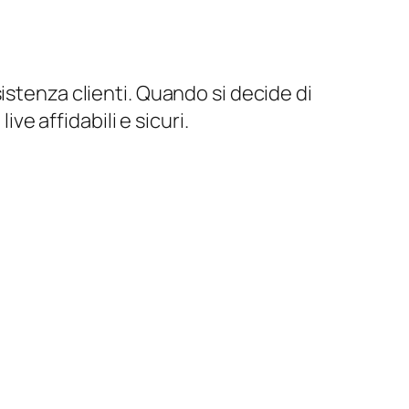
istenza clienti. Quando si decide di
ve affidabili e sicuri.