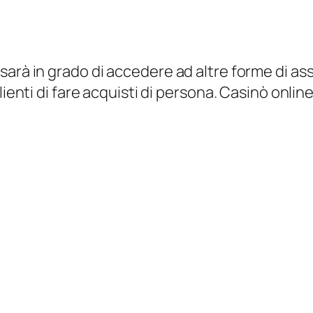
arà in grado di accedere ad altre forme di ass
enti di fare acquisti di persona. Casinò online li