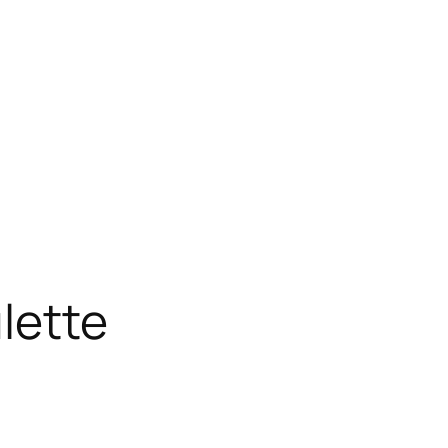
lette