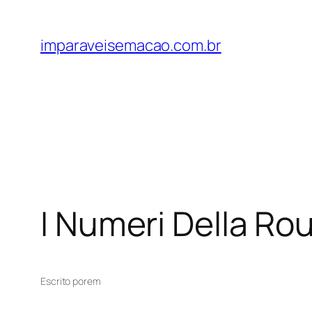
Pular
para
imparaveisemacao.com.br
o
conteúdo
I Numeri Della Rou
Escrito por
em