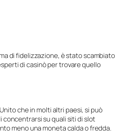
a di fidelizzazione, è stato scambiato
esperti di casinò per trovare quello
ito che in molti altri paesi, si può
 concentrarsi su quali siti di slot
tanto meno una moneta calda o fredda.