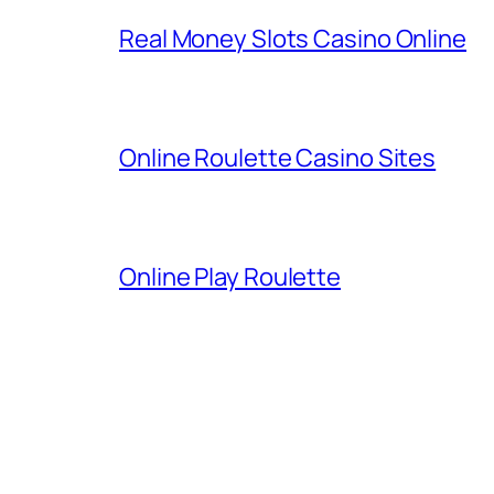
Real Money Slots Casino Online
Online Roulette Casino Sites
Online Play Roulette