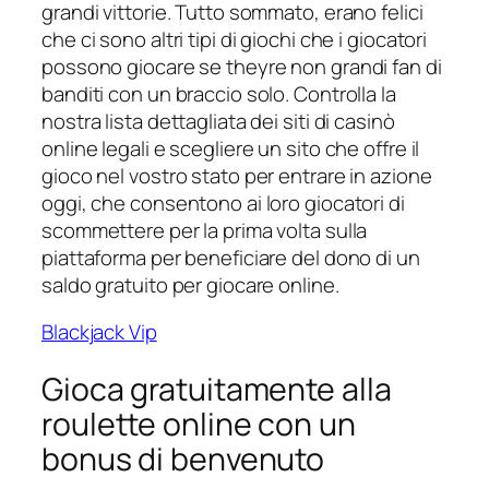
grandi vittorie. Tutto sommato, erano felici
che ci sono altri tipi di giochi che i giocatori
possono giocare se theyre non grandi fan di
banditi con un braccio solo. Controlla la
nostra lista dettagliata dei siti di casinò
online legali e scegliere un sito che offre il
gioco nel vostro stato per entrare in azione
oggi, che consentono ai loro giocatori di
scommettere per la prima volta sulla
piattaforma per beneficiare del dono di un
saldo gratuito per giocare online.
Blackjack Vip
Gioca gratuitamente alla
roulette online con un
bonus di benvenuto