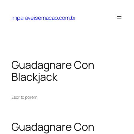
Pular
para
imparaveisemacao.com.br
o
conteúdo
Guadagnare Con
Blackjack
Escrito por
em
Guadagnare Con