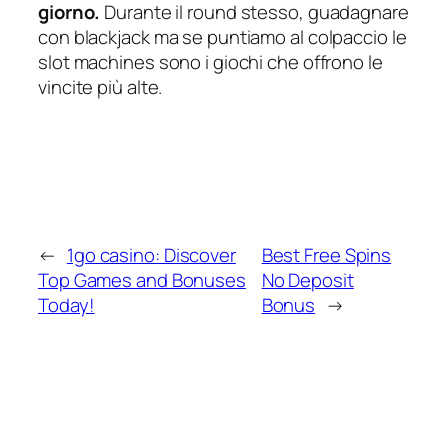
giorno.
Durante il round stesso, guadagnare
con blackjack ma se puntiamo al colpaccio le
slot machines sono i giochi che offrono le
vincite più alte.
←
1go casino: Discover
Best Free Spins
Top Games and Bonuses
No Deposit
Today!
Bonus
→