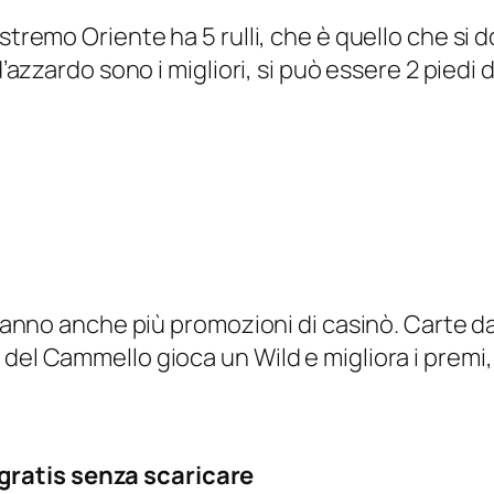
Estremo Oriente ha 5 rulli, che è quello che s
d’azzardo sono i migliori, si può essere 2 piedi
, hanno anche più promozioni di casinò. Carte d
del Cammello gioca un Wild e migliora i premi,
 gratis senza scaricare