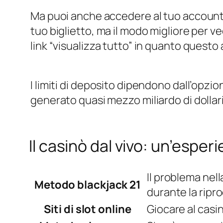
Ma puoi anche accedere al tuo account e
tuo biglietto, ma il modo migliore per ve
link “visualizza tutto” in quanto questo 
I limiti di deposito dipendono dall’opzi
generato quasi mezzo miliardo di dollar
Il casinò dal vivo: un’esper
Il problema nell
Metodo blackjack 21
durante la ripr
Siti di slot online
Giocare al casin