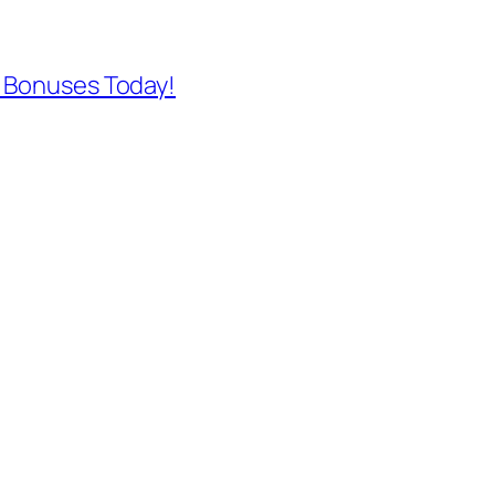
d Bonuses Today!