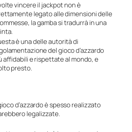
volte vincere il jackpot non è
rettamente legato alle dimensioni delle
ommesse, la gamba si tradurrà in una
inta.
esta è una delle autorità di
golamentazione del gioco d’azzardo
ù affidabili e rispettate al mondo, e
lto presto.
 gioco d’azzardo è spesso realizzato
arebbero legalizzate.