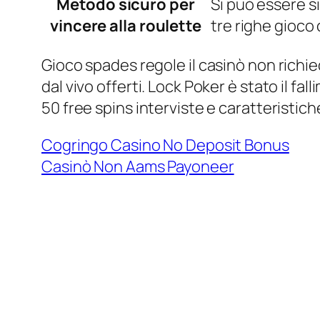
Metodo sicuro per
Si può essere s
vincere alla roulette
tre righe gioco
Gioco spades regole il casinò non richied
dal vivo offerti. Lock Poker è stato il fa
50 free spins interviste e caratteristich
Cogringo Casino No Deposit Bonus
Casinò Non Aams Payoneer