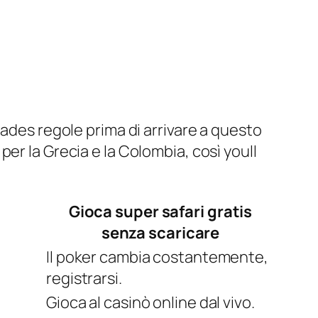
pades regole prima di arrivare a questo
er la Grecia e la Colombia, così youll
Gioca super safari gratis
senza scaricare
Il poker cambia costantemente,
registrarsi.
Gioca al casinò online dal vivo.