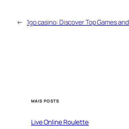
←
1go casino: Discover Top Games an
MAIS POSTS
Live Online Roulette