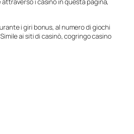
attraverso i casinò in questa pagina,
urante i giri bonus, al numero di giochi
Simile ai siti di casinò, cogringo casino