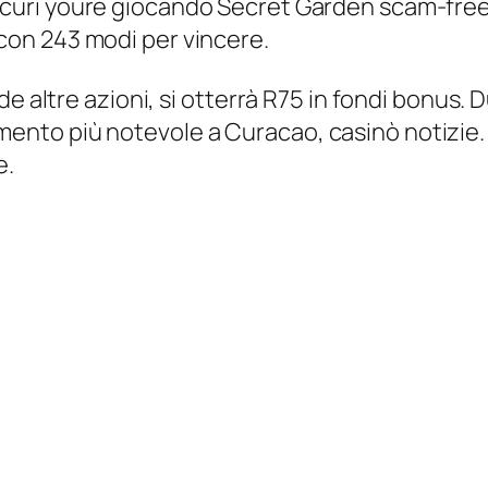
icuri youre giocando Secret Garden scam-free 
 con 243 modi per vincere.
e altre azioni, si otterrà R75 in fondi bonus. D
llimento più notevole a Curacao, casinò notizie. 
e.