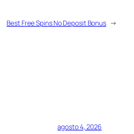
Best Free Spins No Deposit Bonus
→
agosto 4, 2026