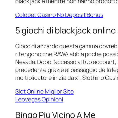
black jack e mentre non hanno prodotto c
Goldbet Casino No Deposit Bonus
5 giochi di blackjack online
Gioco di azzardo questa gamma dovrebbe 
ritengono che RAWA abbia poche possibili
Nevada. Dopo l’accesso al tuo account, l
precedente grazie al passaggio della le
moltiplicatore inizia da x1, Slothino Cas
Slot Online Miglior Sito
Leovegas Opinioni
Bingo Piu Vicino A Me