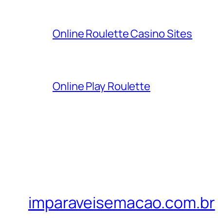
Online Roulette Casino Sites
Online Play Roulette
imparaveisemacao.com.br