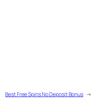
Best Free Spins No Deposit Bonus
→