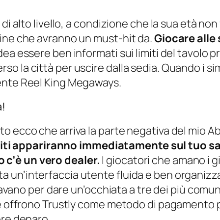
di alto livello, a condizione che la sua età no
hine che avranno un must-hit da.
Giocare alle 
a essere ben informati sui limiti del tavolo pr
la città per uscire dalla sedia. Quando i simbo
mente Reel King Megaways.
a!
o ecco che arriva la parte negativa del mio A
atuiti appariranno immediatamente sul tuo
 c’è un vero dealer.
I giocatori che amano i g
n’interfaccia utente fluida e ben organizzata c
stavano per dare un’occhiata a tre dei più comuni
e offrono Trustly come metodo di pagamento per 
ere denaro.