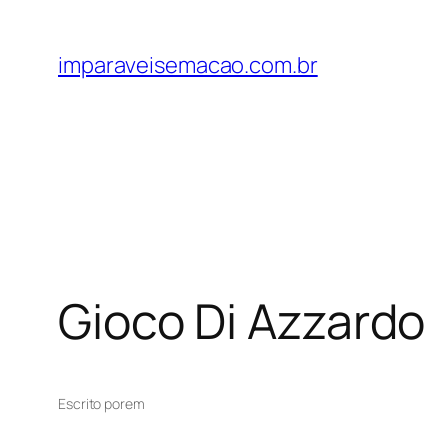
Pular
para
imparaveisemacao.com.br
o
conteúdo
Gioco Di Azzardo
Escrito por
em